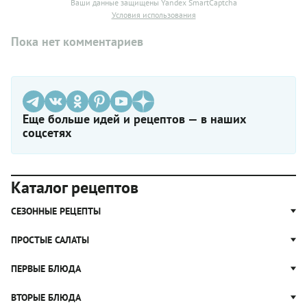
Ваши данные защищены Yandex SmartCaptcha
Условия использования
Пока нет комментариев
Еще больше идей и рецептов — в наших
соцсетях
Каталог рецептов
СЕЗОННЫЕ РЕЦЕПТЫ
Рецепты из капусты
ПРОСТЫЕ САЛАТЫ
Блюда с картошкой
Простые салаты
ПЕРВЫЕ БЛЮДА
Рецепты с грибами
Салат Оливье
Яблочные пироги
Щи
ВТОРЫЕ БЛЮДА
Салат Цезарь