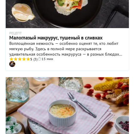
РЕЦЕПТ
Малоглазый макрурус, тушеный в сливках
Воплощённая нежность — особенно оценят те, кто любит
мягкую рыбу. Здесь в полной мере раскрывается
удивительная особенность макруруса — в разных блюдах
15 мин
прикидываться разной рыбой или вообще не рыбой. Тут он
5
(3)
удачно мимикрирует под палтуса, которого кормили
одними креветками.