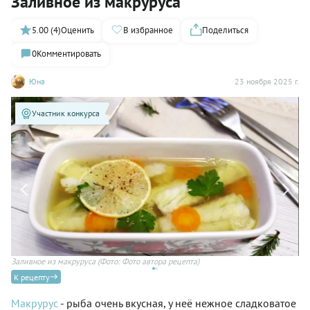
Заливное из макруруса
5.00 (4)
Оценить
В избранное
Поделиться
0
Комментировать
Юна
23 ноября 2025 г.
Участник конкурса
Заливное из макруруса
(Фото: Фото автора рецепта)
За
К рецепту
Макрурус
- рыба очень вкусная, у неё нежное сладковатое