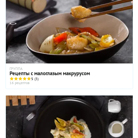
ГРУППА
Рецепты с малоглазым макрурусом
5
(3)
16 рецептов