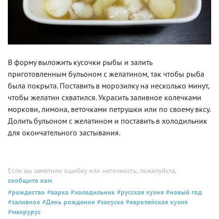
В форму выложить кусочки рыбы и залить
приготовленным бульоном с желатином, так чтобы рыба
была покрыта. Поставить в морозилку на несколько минут,
чтобы желатин схватился. Украсить заливное колечками
моркови, лимона, веточками петрушки или по своему вксу.
Долить бульоном с желатином и поставить в холодильник
для окончательного застывания.
Если вы заметили ошибку или неточность, пожалуйста,
сообщите нам
.
#рождество
#варка
#холодильник
#русская кухня
#новый год
#заливное
#День рождения
#закуска
#европейская кухня
#макрурус