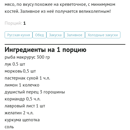
мясо, по вкусу похожее на креветочное, с минимумом
костей. Заливное из неё получается великолепным!
Порций:
1
Русская кухня
Обед
Закуска
Заливное
Холодные закуски
Ингредиенты на 1 порцию
рыба макрурус 300 гр
лук 0.5 шт
морковь 0,5 шт
пастернак сухой 1 ч.л.
лимон 1 колечко
душистый перец 3 горошины
кориандр 0,5 ч.л.
лавровый лист 1 шт
желатин 2 ч.л.
куркума щепотка
соль