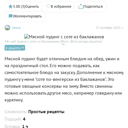
5.00 (3)
Оценить
В избранное
Поделиться
0
Комментировать
Ольга
27 октября 2025 г.
Мясной пудинг с соте из баклажанов
(Фото: Фото автора рецепта)
К рецепту
Мясной пудинг будет отличным блюдом на обед, ужин и
на праздничный стол. Его можно подавать, как
самостоятельное блюдо на закуску. Дополнение к мясному
пудингу у меня "соте по-венгерски из баклажанов". Это
готовые овощные консервы на зиму. Вместо свинины
можно использовать другое мясо, например говядину или
курятину.
Сложность:
Простые рецепты
Порций:
4
Готовка:
1 ч