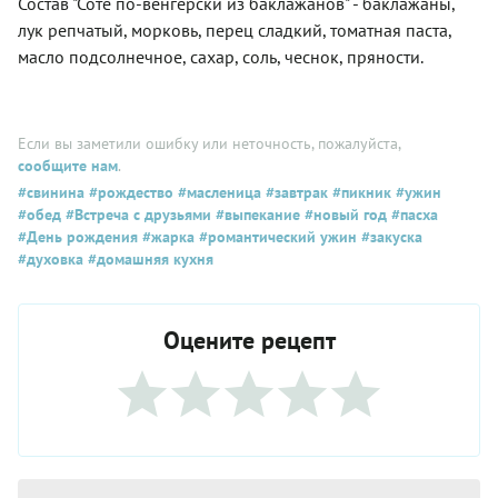
Состав "Соте по-венгерски из баклажанов" - баклажаны,
лук репчатый, морковь, перец сладкий, томатная паста,
масло подсолнечное, сахар, соль, чеснок, пряности.
Если вы заметили ошибку или неточность, пожалуйста,
сообщите нам
.
#свинина
#рождество
#масленица
#завтрак
#пикник
#ужин
#обед
#Встреча с друзьями
#выпекание
#новый год
#пасха
#День рождения
#жарка
#романтический ужин
#закуска
#духовка
#домашняя кухня
Оцените рецепт