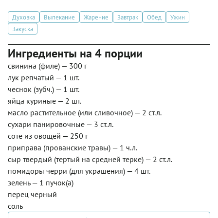
Духовка
Выпекание
Жарение
Завтрак
Обед
Ужин
Закуска
Ингредиенты на 4 порции
свинина (филе) — 300 г
лук репчатый — 1 шт.
чеснок (зубч.) — 1 шт.
яйца куриные — 2 шт.
масло растительное (или сливочное) — 2 ст.л.
сухари панировочные — 3 ст.л.
соте из овощей — 250 г
приправа (прованские травы) — 1 ч.л.
сыр твердый (тертый на средней терке) — 2 ст.л.
помидоры черри (для украшения) — 4 шт.
зелень — 1 пучок(а)
перец черный
соль