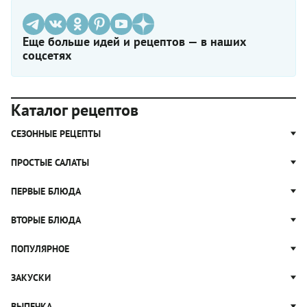
Еще больше идей и рецептов — в наших
соцсетях
Каталог рецептов
СЕЗОННЫЕ РЕЦЕПТЫ
Рецепты из капусты
ПРОСТЫЕ САЛАТЫ
Блюда с картошкой
Простые салаты
ПЕРВЫЕ БЛЮДА
Рецепты с грибами
Салат Оливье
Яблочные пироги
Щи
ВТОРЫЕ БЛЮДА
Салат Цезарь
Рецепты с клюквой
Борщ
Салат Нисуаз
Котлеты
ПОПУЛЯРНОЕ
Блюда из тыквы
Рассольник
Салат Мимоза
Плов
Гороховый суп
Пицца
ЗАКУСКИ
Крабовый салат
Пельмени
Суп солянка
Сырники
Вареники
Жюльен
ВЫПЕЧКА