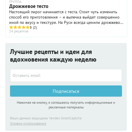
ГРУППА
Дрожжевое тесто
Настоящий пирог начинается с теста. Стоит чуть изменить
способ его приготовления – и выпечка выйдет совершенно
иной по вкусу и текстуре. На Руси всегда ценили дрожжевое
тесто. Готовили его двумя ...
5
(2)
24 рецептов
Лучшие рецепты и идеи для
вдохновения каждую неделю
Подписаться
Нажимая на кнопку, я соглашаюсь получать информационные и
рекламные материалы
Ваши данные защищены Yandex SmartCaptcha
Условия использования