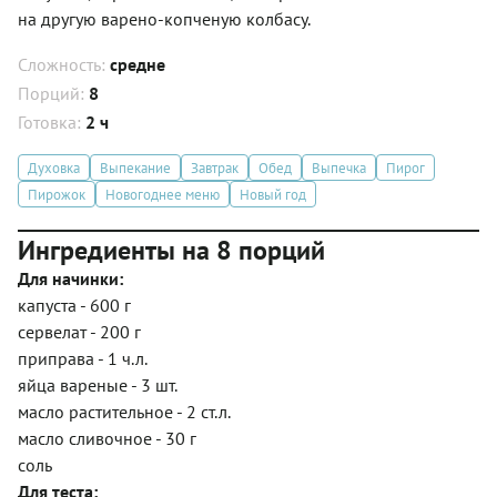
на другую варено-копченую колбасу.
Сложность:
средне
Порций:
8
Готовка:
2 ч
Духовка
Выпекание
Завтрак
Обед
Выпечка
Пирог
Пирожок
Новогоднее меню
Новый год
Ингредиенты на 8 порций
Для начинки:
капуста - 600 г
сервелат - 200 г
приправа - 1 ч.л.
яйца вареные - 3 шт.
масло растительное - 2 ст.л.
масло сливочное - 30 г
соль
Для теста: