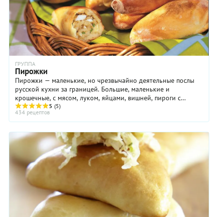
ГРУППА
Пирожки
Пирожки — маленькие, но чрезвычайно деятельные послы
русской кухни за границей. Большие, маленькие и
крошечные, с мясом, луком, яйцами, вишней, пироги с
творогом, пирожки с грибами и пирожочки с ...
5
(5)
434 рецептов