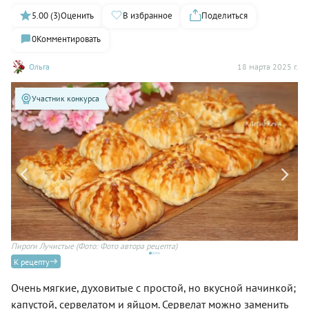
5.00 (3)
Оценить
В избранное
Поделиться
0
Комментировать
Ольга
18 марта 2025 г.
Участник конкурса
Пироги Лучистые
(Фото: Фото автора рецепта)
К рецепту
Очень мягкие, духовитые с простой, но вкусной начинкой;
капустой, сервелатом и яйцом. Сервелат можно заменить