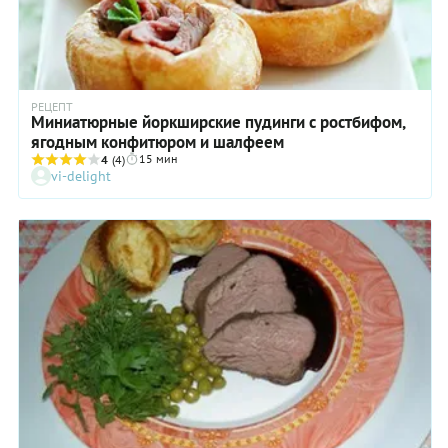
РЕЦЕПТ
Миниатюрные йоркширские пудинги с ростбифом,
ягодным конфитюром и шалфеем
15 мин
4
(4)
vi-delight