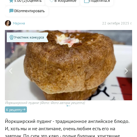
5.00 (2)
Оценить
В избранное
Поделиться
0
Комментировать
Марина
22 октября 2025 г.
Участник конкурса
Йоркширский пудинг
(Фото: Фото автора рецепта)
К рецепту
Йоркширский пудинг - традиционное английское блюдо.
И, хоть мы и не англичане, очень любим есть его на
завтрак. По сути это кляр - полые булочки, хрустящие