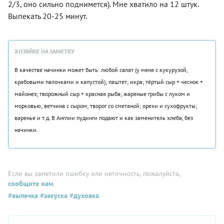
2/3, оно сильно поднимется). Мне хватило на 12 штук.
Выпекать 20-25 минут.
ХОЗЯЙКЕ НА ЗАМЕТКУ
В качестве начинки может быть: любой салат (у меня с кукурузой,
крабовыми палочками и капустой); паштет; икра; тёртый сыр + чеснок +
майонез; творожный сыр + красная рыба; жареные грибы с луком и
морковью; ветчина с сыром; творог со сметаной; орехи и сухофрукты;
варенье и т.д. В Англии пудинги подают и как заменитель хлеба, без
начинки.
Если вы заметили ошибку или неточность, пожалуйста,
сообщите нам
.
#выпечка
#закуска
#духовка