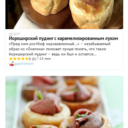
РЕЦЕПТ
Йоркширский пудинг с карамелизированным луком
«Пред ним ростбиф окровавленный...» – незабываемый
образ из «Онегина» поможет лучше понять, что такое
йоркширский пудинг – ведь он был и остается
15 мин
традиционным гарниром к ростбифу. Он и готовился
5
(5)
gastronom
изначально с ним одновременно: под решетку с мясом
ставился противень с пудингом, таким образом он впитывал
соки и ароматы мяса… Сегодня знаменитый пудинг
модифицировался: его часто готовят в индивидуальных
формочках как самостоятельное блюдо. Но, как и раньше,
пудинг должен быть воздушным, с хрустящими краями,
нежным внутри.