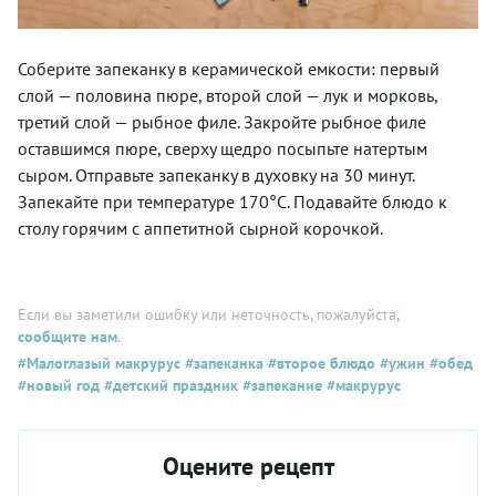
Соберите запеканку в керамической емкости: первый
слой — половина пюре, второй слой — лук и морковь,
третий слой — рыбное филе. Закройте рыбное филе
оставшимся пюре, сверху щедро посыпьте натертым
сыром. Отправьте запеканку в духовку на 30 минут.
Запекайте при температуре 170°C. Подавайте блюдо к
столу горячим с аппетитной сырной корочкой.
Если вы заметили ошибку или неточность, пожалуйста,
сообщите нам
.
#Малоглазый макрурус
#запеканка
#второе блюдо
#ужин
#обед
#новый год
#детский праздник
#запекание
#макрурус
Оцените рецепт