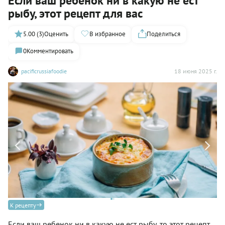
Если ваш ребенок ни в какую не ест
рыбу, этот рецепт для вас
5.00 (3)
Оценить
В избранное
Поделиться
0
Комментировать
pacificrussiafoodie
18 июня 2025 г.
К рецепту
Если ваш ребенок ни в какую не ест рыбу, то этот рецепт