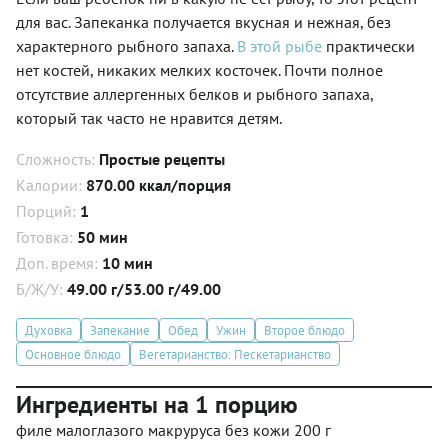
для вас. Запеканка получается вкусная и нежная, без
характерного рыбного запаха.
В этой рыбе
практически
нет костей, никаких мелких косточек. Почти полное
отсутствие аллергенных­ белков и рыбного запаха,
который так часто не нравится детям.
Сложность:
Простые рецепты
Калории:
870.00 ккал/порция
Порций:
1
Готовка:
50 мин
Доп. время:
10 мин
Б/Ж/У:
49.00 г/53.00 г/49.00
Духовка
Запекание
Обед
Ужин
Второе блюдо
Основное блюдо
Вегетарианство: Пескетарианство
Ингредиенты на 1 порцию
филе малоглазого макруруса без кожи 200 г