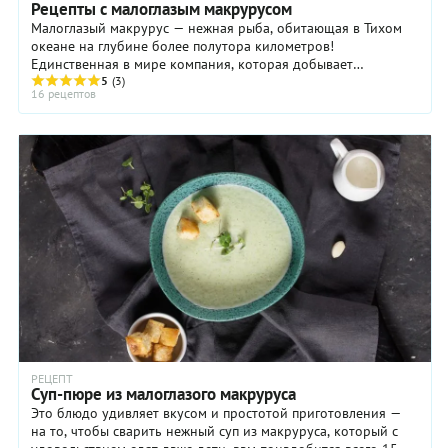
Рецепты с малоглазым макрурусом
Малоглазый макрурус — нежная рыба, обитающая в Тихом
океане на глубине более полутора километров!
Единственная в мире компания, которая добывает
макруруса большими объемами — Дальневосточный ...
5
(3)
16 рецептов
РЕЦЕПТ
Суп-пюре из малоглазого макруруса
Это блюдо удивляет вкусом и простотой приготовления —
на то, чтобы сварить нежный суп из макруруса, который с