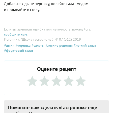
Добавьте к дыне чернику, полейте салат медом
и подавайте к столу.
Если вы заметили ошибку или неточность, пожалуйста,
сообщите нам
.
Источник: "Школа гастронома"
, № 07 (312) 2019
#дыня
#черника
#салаты
#летние рецепты
#летний салат
#фруктовый салат
Оцените рецепт
Помогите нам сделать «Гастроном» еще