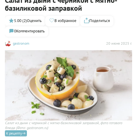
Салат из дыни с черникой с мятно-
базиликовой заправкой
5.00 (2)
Оценить
В избранное
Поделиться
0
Комментировать
gastronom
20 июня 2025 г.
Салат из дыни с черникой с мятно-базиликовой заправкой, фото готового
блюда
(Фото: gastronom.ru)
К рецепту