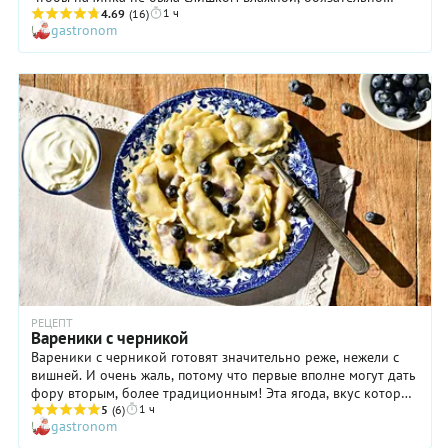
1 ч
хорошо обсушите ягоды, разложив в один слой на бумажных
4.69
(16)
gastronom
полотенцах, как и сказано в рецепте. Поверьте: это
действительно очень важно! Не менее тщательно стоит
отнестись и к самому тесту. Взбивайте яйца для него
тщательно, до пышности и полного растворения сахара, и
тогда никакой разрыхлитель вам не понадобится. Готовую
шарлотку с черникой перед подачей можно посыпать
сахарной пудрой: пирог будет выглядеть очень эффектно!
РЕЦЕПТ
Вареники с черникой
Вареники с черникой готовят значительно реже, нежели с
вишней. И очень жаль, потому что первые вполне могут дать
фору вторым, более традиционным! Эта ягода, вкус которой
1 ч
многим кажется не слишком выразительным, самым
5
(6)
gastronom
неожиданным, ярким образом раскрывается при тепловой
обработке, особенно если чернику дополнить небольшим