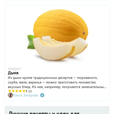
количеством сахара (вспомните любые пироги с ней). Но это
еще не все. Пять минут варки не дают ягодам превратиться в
джем, поэтому начинка вареников с черникой имеет
особенно свежий вкус и очень приятную текстуру. И,
наконец, последний аргумент в пользу того, чтобы
приготовить это блюдо по нашему рецепту: вам не придется
тратить время на извлечение косточек. Потому что в
чернике их, как известно, просто нет!
ПРОДУКТ
Дыня
Из дыни кроме традиционных десертов — мороженого,
сорбе, желе, варенья — можно приготовить множество
вкусных блюд. Из нее, например, получаются замечательные
закуски для аперитива и напитки. А еще можно просто
5
(2)
Ольга Захарова
съесть спелую дыню — это не только удовольствие, но и
польза для здоровья.
Лучшие рецепты и идеи для