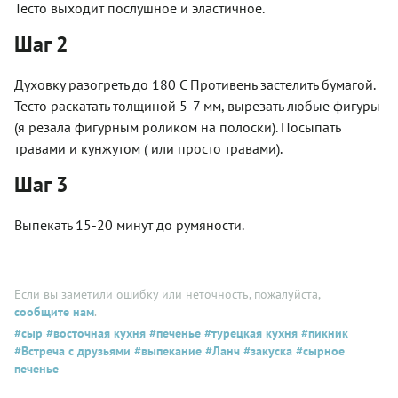
Тесто выходит послушное и эластичное.
Шаг 2
Духовку разогреть до 180 С Противень застелить бумагой.
Тесто раскатать толщиной 5-7 мм, вырезать любые фигуры
(я резала фигурным роликом на полоски). Посыпать
травами и кунжутом ( или просто травами).
Шаг 3
Выпекать 15-20 минут до румяности.
Если вы заметили ошибку или неточность, пожалуйста,
сообщите нам
.
#сыр
#восточная кухня
#печенье
#турецкая кухня
#пикник
#Встреча с друзьями
#выпекание
#Ланч
#закуска
#сырное
печенье