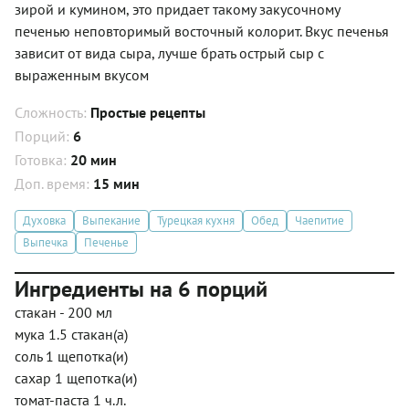
зирой и кумином, это придает такому закусочному
печенью неповторимый восточный колорит. Вкус печенья
зависит от вида сыра, лучше брать острый сыр с
выраженным вкусом
Сложность:
Простые рецепты
Порций:
6
Готовка:
20 мин
Доп. время:
15 мин
Духовка
Выпекание
Турецкая кухня
Обед
Чаепитие
Выпечка
Печенье
Ингредиенты на 6 порций
стакан - 200 мл
мука 1.5 стакан(а)
соль 1 щепотка(и)
сахар 1 щепотка(и)
томат-паста 1 ч.л.