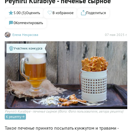
Peynirli Kurabiye - печенье сырное
5.00 (5)
Оценить
В избранное
Поделиться
0
Комментировать
Елена Некрасова
07 мая 2025 г.
Участник конкурса
Peynirli Kurabiye - печенье сырное
(Фото: Фото пользователя, автора рецепта)
К рецепту
Такое печенье принято посыпать кунжутом и травами -