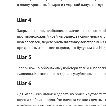
в длину. Ароматный фарш из морской капусты с луко
Шаг 4
Закрывая пирог, необходимо залепить тесто так, чт
противоположный край на один-два сантиметра отступи
шов залеплен, перевернуть заготовку лобстера вниз
прикрепить маленькие шарики, это будут глазки. Надо
Шаг 5
Теперь нужно обозначить у лобстера талию и полоск
туловища. Можно просто сделать углубленные полоск
Шаг 6
Для маленьких лапок я сделать из более крутого тес
штучки с обеих сторон. Эти клешни можно сделать с
углубления, в которые можно их плотно вставить. Та