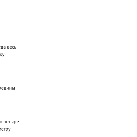
гда весь
ку
ередины
по четыре
метру