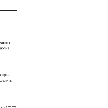
бавить
нку из
сорта.
зделить
к из теста