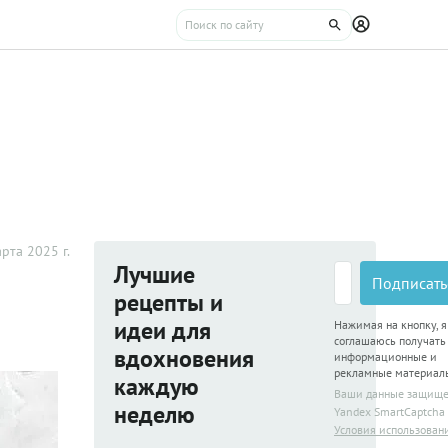
рта 2025 г.
Лучшие
Подписать
рецепты и
идеи для
Нажимая на кнопку, я
соглашаюсь получать
вдохновения
информационные и
рекламные материал
каждую
Ваши данные защищ
неделю
Yandex SmartCaptcha
Условия использован