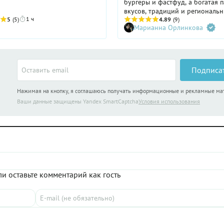
бургеры и фастфуд, а богатая 
вкусов, традиций и региональ
1 ч
5
(5)
особенностей. В этом обзоре 2
4.89
(9)
Марианна Орлинкова
культовых блюд США, которые 
стали символами домашнего ую
кулинарной изобретательности
национального характера стра
классического мак-энд-чиза до
Подписа
крылышек «Баффало» — расска
какими блюдами гордится Амер
Нажимая на кнопку, я соглашаюсь получать информационные и рекламные м
Ваши данные защищены Yandex SmartCaptcha
Условия использования
и оставьте комментарий как гость