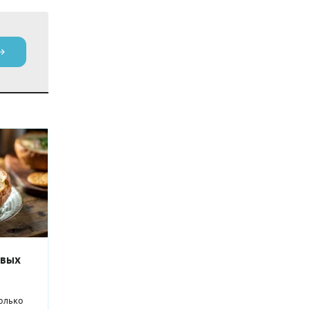
овых
олько