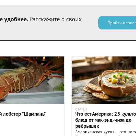
е удобнее.
Расскажите о своих
Пройти опрос
СТАТЬЯ
 лобстер "Шампань"
Что ест Америка: 25 культ
блюд от мак-энд-чиза до
ребрышек
Американская кухня — это не т