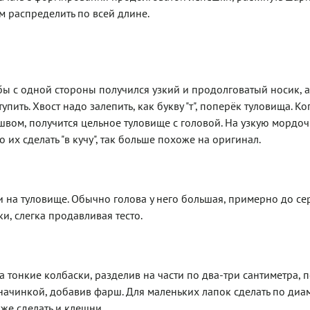
м распределить по всей длине.
обы с одной стороны получился узкий и продолговатый носик, а
ть. Хвост надо залепить, как букву "т", поперёк туловища. Ко
 швом, получится цельное туловище с головой. На узкую мордоч
 их сделать "в кучу", так больше похоже на оригинал.
и на туловище. Обычно голова у него большая, примерно до с
и, слегка продавливая тесто.
та тонкие колбаски, разделив на части по два-три сантиметра, 
 начинкой, добавив фарш. Для маленьких лапок сделать по диа
кже сделать и клешни.