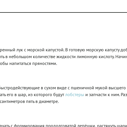
енный лук с морской капустой. В готовую морскую капусту до
рить в небольшом количестве жидкости лимонную кислоту. Начи
тобы напитаться пряностями.
 быстродействующие в сухом виде с пшеничной мукой высшего 
ать его в шар, из которого будут
лобстеры
и запчасти к ним. Ра
сантиметров пять в диаметре.
ачать с формирования продолговатой лепёшки, растянуть шари