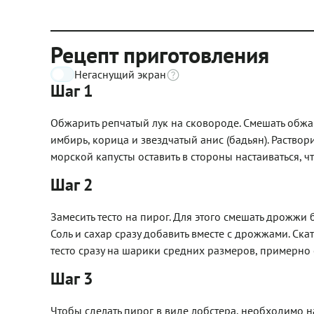
Рецепт приготовления
Негаснущий экран
Шаг 1
Обжарить репчатый лук на сковороде. Смешать обжар
имбирь, корица и звездчатый анис (бадьян). Раство
морской капусты оставить в стороны настаиваться, ч
Шаг 2
Замесить тесто на пирог. Для этого смешать дрожжи
Соль и сахар сразу добавить вместе с дрожжами. Скат
тесто сразу на шарики средних размеров, примерно 
Шаг 3
Чтобы сделать пирог в виде лобстера, необходимо н