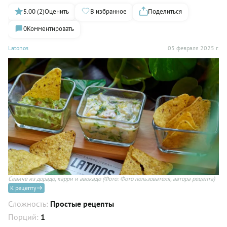
5.00 (2)
Оценить
В избранное
Поделиться
0
Комментировать
Latonos
05 февраля 2025 г.
Севиче из дорадо, карри и авокадо
(Фото: Фото пользователя, автора рецепта)
К рецепту
Сложность:
Простые рецепты
Порций:
1