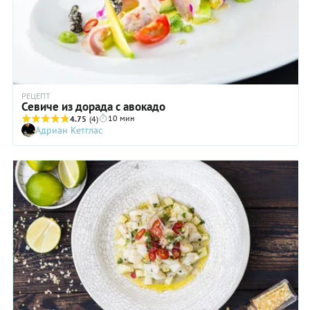
РЕЦЕПТ
Севиче из дорада с авокадо
10 мин
4.75
(4)
Адриан Кетглас