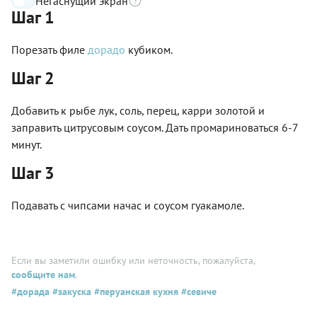
Негаснущий экран
Шаг 1
Порезать филе
дорадо
кубиком.
Шаг 2
Добавить к рыбе лук, соль, перец, карри золотой и
заправить цитрусовым соусом. Дать промариноваться 6-7
минут.
Шаг 3
Подавать с чипсами начас и соусом гуакамоле.
Если вы заметили ошибку или неточность, пожалуйста,
сообщите нам
.
#дорада
#закуска
#перуанская кухня
#севиче