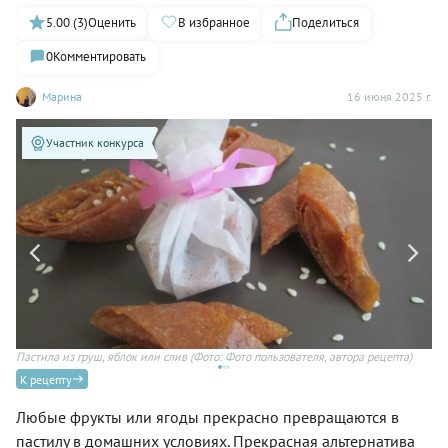
5.00 (3)
Оценить
В избранное
Поделиться
0
Комментировать
Марина
16 июня 2025 г.
Участник конкурса
Пастила из груш, яблок или слив
(Фото: Фото пользователя, автора рецепта)
Го
ре
К рецепту
Любые фрукты или ягоды прекрасно превращаются в
пастилу в домашних условиях. Прекрасная альтернатива