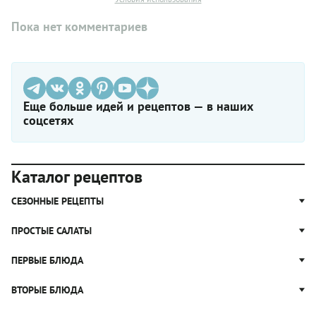
Пока нет комментариев
Еще больше идей и рецептов — в наших
соцсетях
Каталог рецептов
СЕЗОННЫЕ РЕЦЕПТЫ
Рецепты из капусты
ПРОСТЫЕ САЛАТЫ
Блюда с картошкой
Простые салаты
ПЕРВЫЕ БЛЮДА
Рецепты с грибами
Салат Оливье
Яблочные пироги
Щи
ВТОРЫЕ БЛЮДА
Салат Цезарь
Рецепты с клюквой
Борщ
Салат Нисуаз
Котлеты