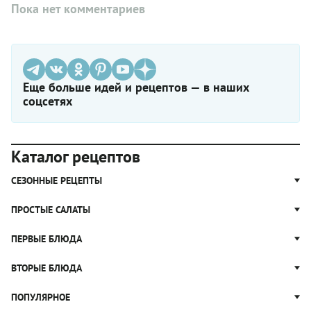
Пока нет комментариев
Еще больше идей и рецептов — в наших
соцсетях
Каталог рецептов
СЕЗОННЫЕ РЕЦЕПТЫ
Рецепты из капусты
ПРОСТЫЕ САЛАТЫ
Блюда с картошкой
Простые салаты
ПЕРВЫЕ БЛЮДА
Рецепты с грибами
Салат Оливье
Яблочные пироги
Щи
ВТОРЫЕ БЛЮДА
Салат Цезарь
Рецепты с клюквой
Борщ
Салат Нисуаз
Котлеты
ПОПУЛЯРНОЕ
Блюда из тыквы
Рассольник