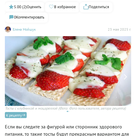
5.00 (2)
Оценить
В избранное
Поделиться
0
Комментировать
Елена Мойшук
23 мая 2025 г.
Тосты с клубникой и моцареллой
(Фото: Фото пользователя, автора рецепта)
К рецепту
Если вы следите за фигурой или сторонник здорового
питания, то такие тосты будут прекрасным вариантом для