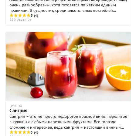
очень разнообразны, хотя готовятся по чётким единым
правилам. В сущностит, среди алкогольных коктейлей
5
(4)
выделяют три большие группы. Во-первых, ...
266 рецептов
ГРУППА
Сангрия
Сангрия – это не просто недорогое красное вино, перелитое
в кувшин с любыми нарезнными фруктами. Все гораздо
сложнее и интереснее, ведь сангрия – настоящий винный
коктейль с обязательными и ...
5
(4)