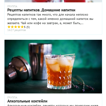
ГРУППА
Рецепты напитков. Домашние напитки
Рецептов напитков так много, что для начала неплохо
определиться с тем, какой именно домашний напиток вы
желаете. Чай или кофе на завтрак, а, может быть,
свежевыжатый сок – фреш? Или молочный коктейль ...
5
(5)
1627 рецептов
ГРУППА
Алкогольные коктейли
Алкогольные коктейли, рецепты которых мы приводим ниже,