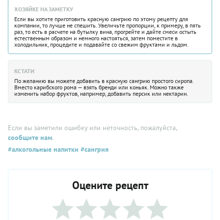
ХОЗЯЙКЕ НА ЗАМЕТКУ
Если вы хотите приготовить красную сангрию по этому рецепту для
компании, то лучше не спешить. Увеличьте пропорции, к примеру, в пять
раз, то есть в расчете на бутылку вина, прогрейте и дайте смеси остыть
естественным образом и немного настояться, затем поместите в
холодильник, процедите и подавайте со свежим фруктами и льдом.
КСТАТИ
По желанию вы можете добавить в красную сангрию простого сиропа.
Вместо карибского рома — взять бренди или коньяк. Можно также
изменить набор фруктов, например, добавить персик или нектарин.
Если вы заметили ошибку или неточность, пожалуйста,
сообщите нам
.
#алкогольные напитки
#сангрия
Оцените рецепт