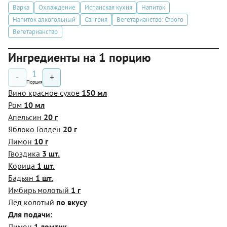
Варка
Охлаждение
Испанская кухня
Напиток
Напиток алкогольный
Сангрия
Вегетарианство: Строго
Вегетарианство
Ингредиенты на 1 порцию
1
-
+
Порция
Вино красное сухое
150 мл
Ром
10 мл
Апельсин
20 г
Яблоко Голден
20 г
Лимон
10 г
Гвоздика
3 шт.
Корица
1 шт.
Бадьян
1 шт.
Имбирь молотый
1 г
Лёд колотый
по вкусу
Для подачи:
Лимон
1 ломтик