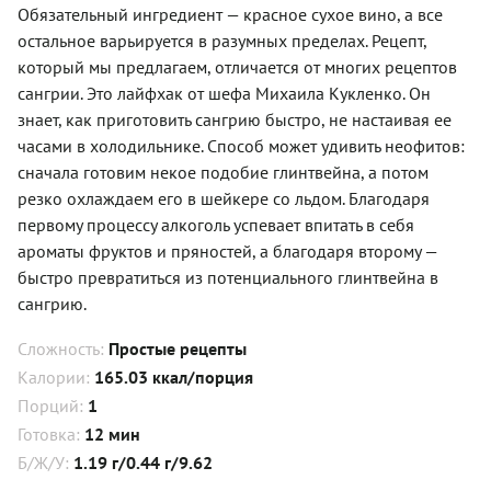
Обязательный ингредиент — красное сухое вино, а все
остальное варьируется в разумных пределах. Рецепт,
который мы предлагаем, отличается от многих рецептов
сангрии. Это лайфхак от шефа Михаила Кукленко. Он
знает, как приготовить сангрию быстро, не настаивая ее
часами в холодильнике. Способ может удивить неофитов:
сначала готовим некое подобие глинтвейна, а потом
резко охлаждаем его в шейкере со льдом. Благодаря
первому процессу алкоголь успевает впитать в себя
ароматы фруктов и пряностей, а благодаря второму —
быстро превратиться из потенциального глинтвейна в
сангрию.
Сложность:
Простые рецепты
Калории:
165.03 ккал/порция
Порций:
1
Готовка:
12 мин
Б/Ж/У:
1.19 г/0.44 г/9.62