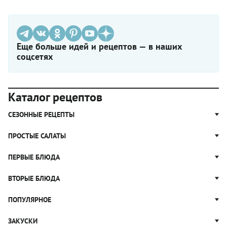
Еще больше идей и рецептов — в наших
соцсетях
Каталог рецептов
СЕЗОННЫЕ РЕЦЕПТЫ
Рецепты из капусты
ПРОСТЫЕ САЛАТЫ
Блюда с картошкой
Простые салаты
ПЕРВЫЕ БЛЮДА
Рецепты с грибами
Салат Оливье
Яблочные пироги
Щи
ВТОРЫЕ БЛЮДА
Салат Цезарь
Рецепты с клюквой
Борщ
Салат Нисуаз
Котлеты
ПОПУЛЯРНОЕ
Блюда из тыквы
Рассольник
Салат Мимоза
Плов
Гороховый суп
Пицца
ЗАКУСКИ
Крабовый салат
Пельмени