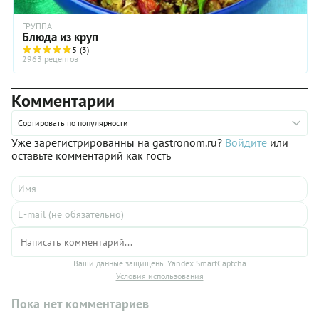
ГРУППА
Блюда из круп
5
(3)
2963 рецептов
Комментарии
Сортировать по популярности
Уже зарегистрированны на gastronom.ru?
Войдите
или
оставьте комментарий как гость
Ваши данные защищены Yandex SmartCaptcha
Условия использования
Пока нет комментариев