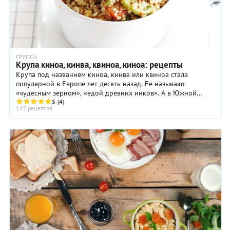
ГРУППА
Крупа киноа, кинва, квиноа, киноа: рецепты
Крупа под названием киноа, кинва или квиноа стала
популярной в Европе лет десять назад. Ее называют
«чудесным зерном», «едой древних инков». А в Южной
Америке киноа – основной продукт, как пшеница для ...
5
(4)
147 рецептов