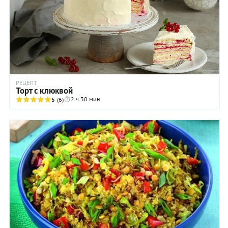
РЕЦЕПТ
Торт с клюквой
2 ч 30 мин
5
(6)