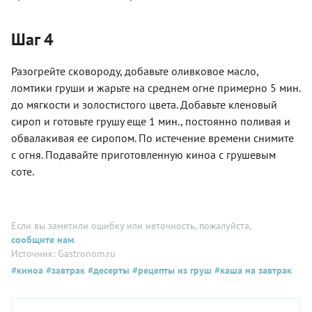
Шаг 4
Разогрейте сковороду, добавьте оливковое масло,
ломтики груши и жарьте на среднем огне примерно 5 мин.
до мягкости и золостистого цвета. Добавьте кленовый
сироп и готовьте грушу еще 1 мин., постоянно поливая и
обвалакивая ее сиропом. По истечение времени снимите
с огня. Подавайте приготовленную киноа с грушевым
соте.
Если вы заметили ошибку или неточность, пожалуйста,
сообщите нам
.
Источник: Gastronom.ru
#киноа
#завтрак
#десерты
#рецепты из груш
#каша на завтрак