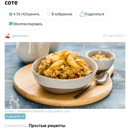
соте
4.50 (4)
Оценить
В избранное
Поделиться
0
Комментировать
gastronom
05 мая 2025 г.
Киноа с вяленой клюквой и грушевым соте
К рецепту
Сложность:
Простые рецепты