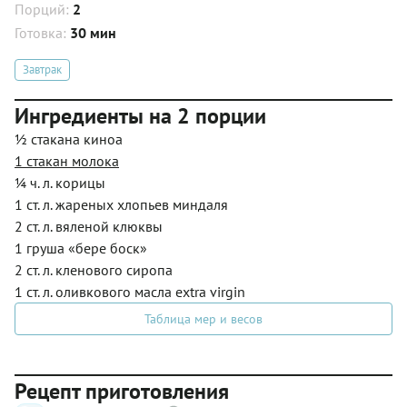
Порций:
2
Готовка:
30 мин
Завтрак
Ингредиенты на 2 порции
½ стакана киноа
1 стакан молока
¼ ч. л. корицы
1 ст. л. жареных хлопьев миндаля
2 ст. л. вяленой клюквы
1 груша «бере боск»
2 ст. л. кленового сиропа
1 ст. л. оливкового масла extra virgin
Таблица мер и весов
Рецепт приготовления