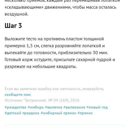
«складывающими» движениями, чтобы масса осталась
воздушной.
Шаг 3
Выложите тесто на противень пластом толщиной
примерно 1,5 см, слегка разровняйте лопаткой и
выпекайте до готовности, приблизительно 30 мин.
Готовый корж остудите, присыпьте сахарной пудрой и
разрежьте на небольшие квадраты.
Если вы заметили ошибку или неточность, пожалуйста,
сообщите нам
.
Источник: "Гастрономъ"
, № 04 (169), 2016
#рождество
#имбирь
#выпечка
#выпекание
#новый год
#детский праздник
#имбирный пряник
#пряник