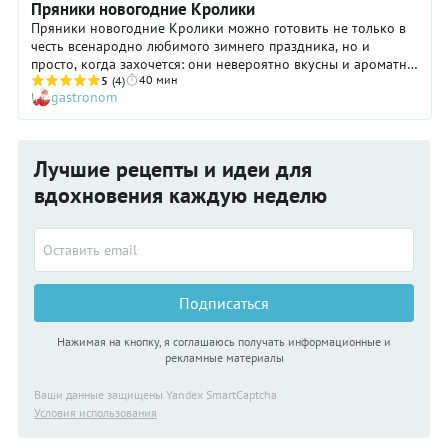
Пряники новогодние Кролики
Пряники новогодние Кролики можно готовить не только в
честь всенародно любимого зимнего праздника, но и
просто, когда захочется: они невероятно вкусны и ароматны.
40 мин
Ну а их внешний вид полностью зависит от вашей фантазии!
5
(4)
gastronom
Хотите — сделайте «кроликов» белыми и украсьте
кондитерскими «жемчужинками», хотите — распишите по
полной программе. А можно и оставить пряники вовсе без
украшений, чтобы основательно распробовать их в чистом
Лучшие рецепты и идеи для
виде. Кстати, тесто в этом рецепте действительно получается
просто потрясающим: красивого шоколадного цвета, с
вдохновения каждую неделю
приятными карамельными нотами во вкусе. Вот увидите:
такие новогодние пряники понравятся всем!
Подписаться
Нажимая на кнопку, я соглашаюсь получать информационные и
рекламные материалы
Ваши данные защищены Yandex SmartCaptcha
Условия использования