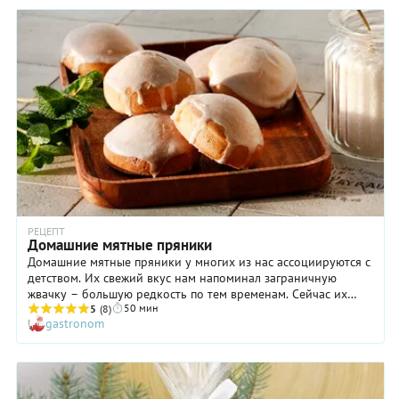
РЕЦЕПТ
Домашние мятные пряники
Домашние мятные пряники у многих из нас ассоциируются с
детством. Их свежий вкус нам напоминал заграничную
жвачку – большую редкость по тем временам. Сейчас их
50 мин
можно легко купить в магазине, но давайте попробуем
5
(8)
gastronom
приготовить те самые пряники дома. Здесь нет ничего
сложного. Главное придать изделию мятные ненавязчивый
вкус. В этом нам поможет настойка, которую можно купить в
любой аптеке. Если не хочется использовать настойку,
добавьте мятный сироп, либо несколько веточек свежей