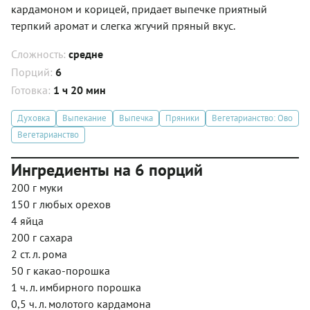
кардамоном и корицей, придает выпечке приятный
терпкий аромат и слегка жгучий пряный вкус.
Сложность:
средне
Порций:
6
Готовка:
1 ч 20 мин
Духовка
Выпекание
Выпечка
Пряники
Вегетарианство: Ово
Вегетарианство
Ингредиенты на 6 порций
200 г муки
150 г любых орехов
4 яйца
200 г сахара
2 ст. л. рома
50 г какао-порошка
1 ч. л. имбирного порошка
0,5 ч. л. молотого кардамона