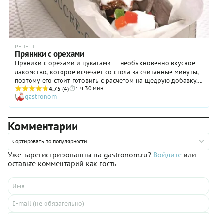
РЕЦЕПТ
Пряники с орехами
Пряники с орехами и цукатами — необыкновенно вкусное
лакомство, которое исчезает со стола за считанные минуты,
поэтому его стоит готовить с расчетом на щедрую добавку.
1 ч 30 мин
Ничего сложного в этом деле нет, так что, взяться за него
4.75
(4)
gastronom
может даже не слишком опытный кулинар. Только имейте в
виду, что тесто пряников следует готовить с вечера: оно
должно основательно «отдохнуть» в холодильнике. Ну а
Комментарии
утром вам останется только вырезать пряники, испечь их и
покрыть глазурью. Очень удобно! Кстати, пряники с
орехами, упакованные в красивую коробку, могут стать
Сортировать по популярности
отличным дополнением к подарку, особенно новогоднему.
Уже зарегистрированны на gastronom.ru?
Войдите
или
Вот увидите: и взрослые, и дети будут в восторге от такого
оставьте комментарий как гость
замечательного сюрприза!