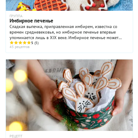
ГРУППА
Имбирное печенье
Сладкая выпечка, приправленная имбирем, известна со
времен средневековья, но имбирное печенье впервые
упоминается лишь в XIX веке. Имбирное печенье может
быть хрустящим или немного тягучим, причем оба ...
5
(5)
45 рецептов
РЕЦЕПТ