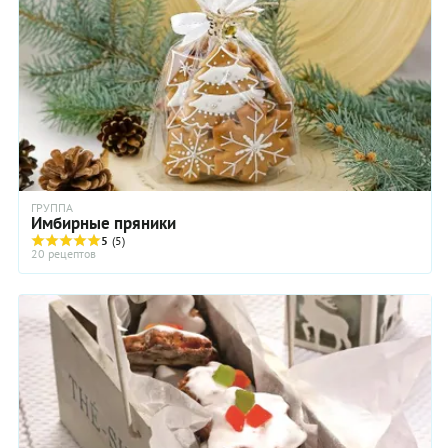
зелени в тесто. Но вкус может быть кардинально другим,
учитывайте это. Добавьте пару капель настойки и в глазурь.
Это сделает ее вкус более выразительным. Тесто будем
делать заварное. А пряники вырежем круглой формочкой.
Если хотите подать их детям, можно использовать любые
фигурные. Обязательно покройте изделия глазурью.
Считается, что она помогает сохранить мягкость и свежесть
изделия. Ешьте не ранее, чем через сутки. Пряникам нужно
время настояться.
ГРУППА
Имбирные пряники
5
(5)
20 рецептов