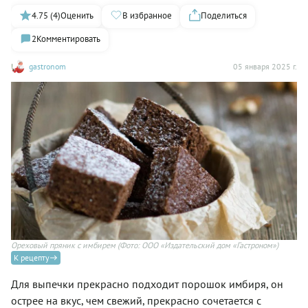
4.75 (4)
Оценить
В избранное
Поделиться
2
Комментировать
gastronom
05 января 2025 г.
Ореховый пряник с имбирем
(Фото: ООО «Издательский дом «Гастроном»)
К рецепту
Для выпечки прекрасно подходит порошок имбиря, он
острее на вкус, чем свежий, прекрасно сочетается с