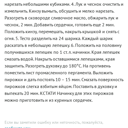
нарезать небольшими кубиками. 4. Лук и чеснок очистить и
измельчить. Кинзу вымыть, обсушить и мелко нарезать.
Разогреть в сковороде сливочное масло, обжарить лук и
чеснок, 2 мин. Добавить сердечки, готовить еще 2 мин.
Положить кинзу, перемешать, накрыть крышкой и снять с
огня. 5. Тесто разделить на 24 шарика. Каждый шарик
раскатать в небольшую лепешку. 6. Положить на половину
получившихся лепешек по 1 ст. л. начинки. Края лепешек
смазать водой. Накрыть оставшимися лепешками, края
защипить. Разогреть духовку до 180°С. На противень
поместить лист промасленного пергамента. Выложить
пирожки и дать постоять 10 – 15 мин. Смазать поверхность
пирожков слегка взбитым яйцом. Поставить в духовку и
выпекать 20 мин. КСТАТИ Начинку для этих пирожков
можно приготовить и из куриных сердечек.
Если вы заметили ошибку или неточность, пожалуйста,
сообщите нам
.