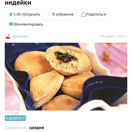
индейки
5.00 (4)
Оценить
В избранное
Поделиться
0
Комментировать
gastronom
28 апреля 2025 г.
3270.jpg
К рецепту
Сложность:
средне