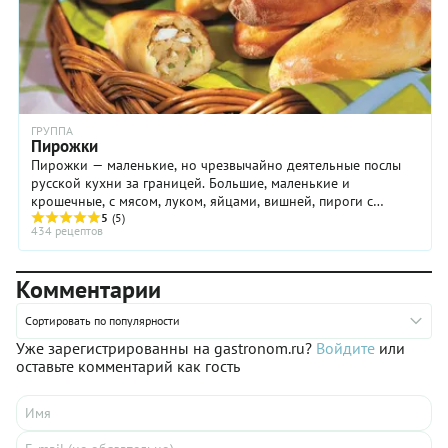
ГРУППА
Пирожки
Пирожки — маленькие, но чрезвычайно деятельные послы
русской кухни за границей. Большие, маленькие и
крошечные, с мясом, луком, яйцами, вишней, пироги с
творогом, пирожки с грибами и пирожочки с курагой.
5
(5)
434 рецептов
Рецептов пирожков в России имеется многие тысячи, и
нельзя сказать, какой лучше. Впрочем, пирожки — это такое
дело, что все хороши, а вкуснее тот, что бабушка испекла.
Комментарии
Ну, или мама.
Сортировать по популярности
Уже зарегистрированны на gastronom.ru?
Войдите
или
оставьте комментарий как гость