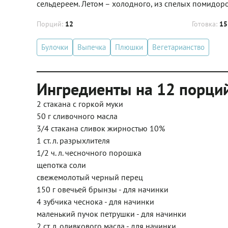
сельдереем. Летом – холодного, из спелых помидор
Порций:
12
Готовка:
15
Булочки
Выпечка
Плюшки
Вегетарианство
Ингредиенты на 12 порци
2 стакана с горкой муки
50 г сливочного масла
3/4 стакана сливок жирностью 10%
1 ст. л. разрыхлителя
1/2 ч. л. чесночного порошка
щепотка соли
свежемолотый черный перец
150 г овечьей брынзы - для начинки
4 зубчика чеснока - для начинки
маленький пучок петрушки - для начинки
2 ст. л. оливкового масла - для начинки