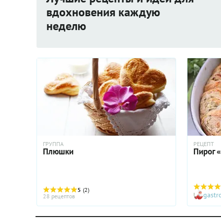
вдохновения каждую
неделю
ГРУППА
РЕЦЕПТ
Плюшки
Пирог 
5
(2)
gast
28 рецептов