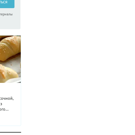
ться
атериалы
сочной,
из
ого
чьего и
м свежей
ми по