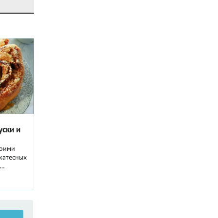
уски и
воими
катесных
ранции
ладкие и