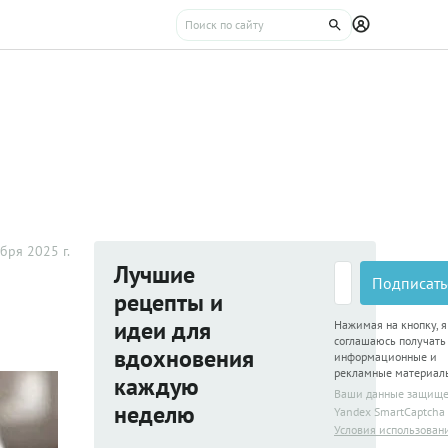
бря 2025 г.
Лучшие
Подписать
рецепты и
идеи для
Нажимая на кнопку, я
соглашаюсь получать
вдохновения
информационные и
рекламные материал
каждую
Ваши данные защищ
неделю
Yandex SmartCaptcha
Условия использован