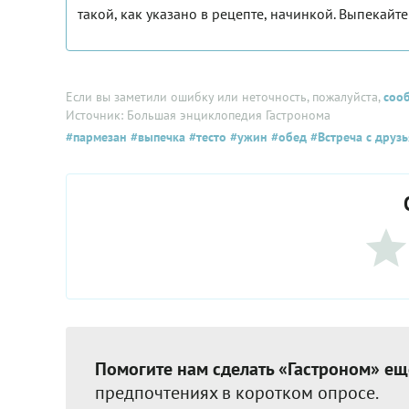
такой, как указано в рецепте, начинкой. Выпекайт
Если вы заметили ошибку или неточность, пожалуйста,
соо
Источник: Большая энциклопедия Гастронома
#пармезан
#выпечка
#тесто
#ужин
#обед
#Встреча с друз
Помогите нам сделать «Гастроном» ещ
предпочтениях в коротком опросе.