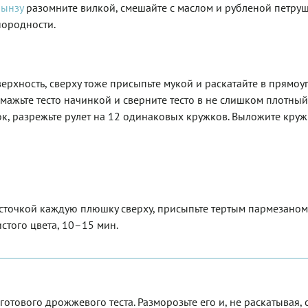
рынзу
разомните вилкой, смешайте с маслом и рубленой петру
нородности.
рхность, сверху тоже присыпьте мукой и раскатайте в прямоу
ажьте тесто начинкой и сверните тесто в не слишком плотны
ок, разрежьте рулет на 12 одинаковых кружков. Выложите круж
источкой каждую плюшку сверху, присыпьте тертым пармезаном
стого цвета, 10–15 мин.
отового дрожжевого теста. Разморозьте его и, не раскатывая, 