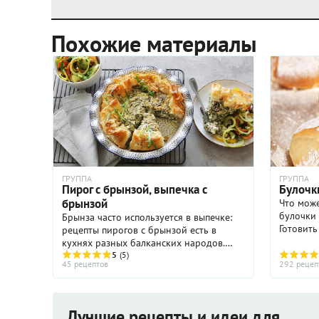
Похожие материалы
ГРУППА
ГРУППА
Пирог с брынзой, выпечка с
Булочк
брынзой
Что може
булочки 
Брынза часто используется в выпечке:
Готовит
рецепты пирогов с брынзой есть в
просто: 
кухнях разных балканских народов.
ингредие
Выпечка с брынзой любима и
5
(5)
45 рецептов
292 рецеп
любой хо
узнаваема, наверняка вы слышали о
гибанице, месенице, вертуте или ...
Лучшие рецепты и идеи для