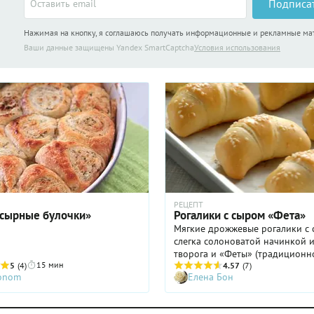
Подписа
Нажимая на кнопку, я соглашаюсь получать информационные и рекламные м
Ваши данные защищены Yandex SmartCaptcha
Условия использования
РЕЦЕПТ
«сырные булочки»
Рогалики с сыром «Фета»
Мягкие дрожжевые рогалики с 
слегка солоноватой начинкой 
творога и «Феты» (традиционн
15 мин
5
(4)
греческого сыра на основе ове
4.57
(7)
ronom
Елена Бон
козьего молока) с добавление
зелени и чесночка, посыпанные
кунжутом – они хороши как са