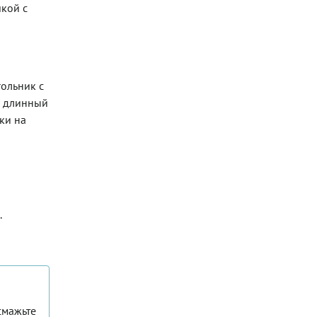
шкой с
гольник с
й длинный
ки на
.
смажьте