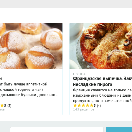
ГРУППА
и
Французская выпечка. Зак
несладкие пироги
т быть лучше аппетитной
с чашкой горячего чая?
Франция славится не только с
ь домашние булочки довольно
изысканными блюдами из дели
вам понадобятся самые простые
продуктов, но и замечательной
нты, которые есть под рукой у
5
(3)
выпечкой. Хлеб и пироги во Ф
5
(4)
тов
143 рецептов
зяйки – мука, яйца ...
пекут на любой вкус – с
разнообразными начинками, с
...