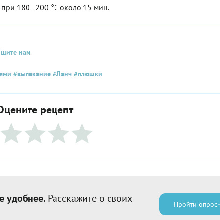
е при 180–200 °С около 15 мин.
бщите нам
.
ьями
#выпекание
#Ланч
#плюшки
Оцените рецепт
е удобнее.
Расскажите о своих
Пройти опрос