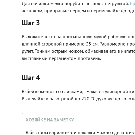
Для начинки мелко порубите чеснок с петрушкой.
Б
чесноком, приправьте перцем и перемешайте до од
Шаг 3
Выложите тесто на присыпанную мукой рабочую пове
длинной стороной примерно 35 см. Равномерно пром
рулет. Тонким острым ножом, обмакивая его в кипят
выстланный пергаментом противень.
Шаг 4
Взбейте желток со сливками, смажьте кулинарной к
Выпекайте в разогретой до 220 °С духовке до золоти
ХОЗЯЙКЕ НА ЗАМЕТКУ
В быстром варианте эти плюшки можно сделать из г