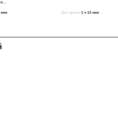
ов…
 мин
Доп. время:
1 ч 15 мин
й