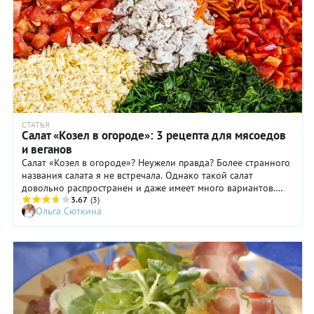
СТАТЬЯ
Салат «Козел в огороде»: 3 рецепта для мясоедов
и веганов
Салат «Козел в огороде»? Неужели правда? Более странного
названия салата я не встречала. Однако такой салат
довольно распространен и даже имеет много вариантов.
Если исходить из словосочетания «пустить козла в огород»,
3.67
(3)
Ольга Сюткина
то этот персонаж вроде бы должен быть отрицательным. Но
не в этом салате. Мясной ингредиент (видимо, козел),
окруженный овощными грядками, — удивительно
гармоничное вкусовое сочетание. Улыбнувшись, давайте
приготовим.