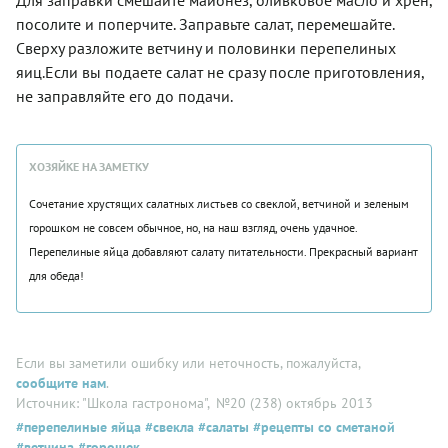
посолите и поперчите. Заправьте салат, перемешайте.
Сверху разложите ветчину и половинки перепелиных
яиц.Если вы подаете салат не сразу после приготовления,
не заправляйте его до подачи.
ХОЗЯЙКЕ НА ЗАМЕТКУ
Сочетание хрустящих салатных листьев со свеклой, ветчиной и зеленым
горошком не совсем обычное, но, на наш взгляд, очень удачное.
Перепелиные яйца добавляют салату питательности. Прекрасный вариант
для обеда!
Если вы заметили ошибку или неточность, пожалуйста,
сообщите нам
.
Источник: "Школа гастронома"
, №20 (238) октябрь 2013
#перепелиные яйца
#свекла
#салаты
#рецепты со сметаной
#ветчина
#горошек