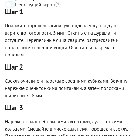
Негаснущий экран
Шаг 1
Положите горошек в кипящую подсоленную воду и
варите до готовности, 5 мин. Откиньте на дуршлаг и
остудите. Перепелиные яйца сварите, растрескайте и
ополосните холодной водой. Очистите и разрежьте
пополам.
Шаг 2
Свеклу очистите и нарежьте средними кубиками. Ветчину
нарежьте очень тонкими ломтиками, а затем полосками
шириной 7–8 мм.
Шаг 3
Нарежьте салат небольшими кусочками, лук – тонкими
кольцами. Смешайте в миске салат, лук, горошек и свеклу.
Для заправки смешайте майонез, оливковое масло и хрен,