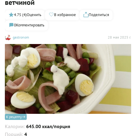
ветчиной
4.75 (4)
Оценить
В избранное
Поделиться
0
Комментировать
gastronom
28 мая 2025 г.
К рецепту
Калории:
645.00 ккал/порция
Порций:
4