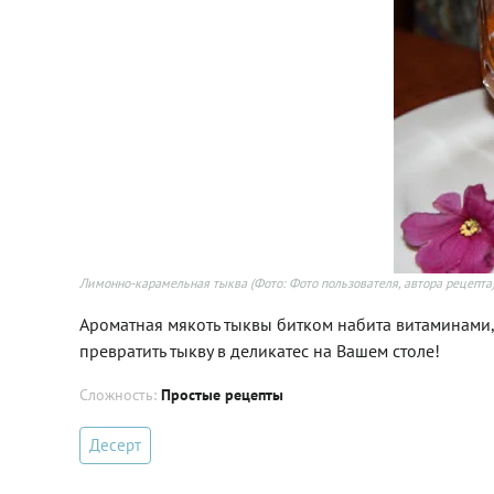
Лимонно-карамельная тыква
(Фото: Фото пользователя, автора рецепта
Ароматная мякоть тыквы битком набита витаминами,
превратить тыкву в деликатес на Вашем столе!
Сложность:
Простые рецепты
Десерт