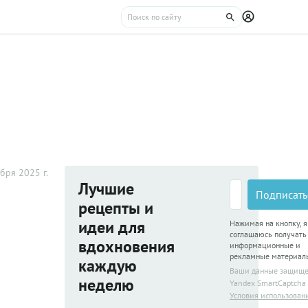
бря 2025 г.
Лучшие
Подписать
рецепты и
идеи для
Нажимая на кнопку, я
соглашаюсь получать
вдохновения
информационные и
рекламные материал
каждую
Ваши данные защищ
неделю
Yandex SmartCaptcha
Условия использован