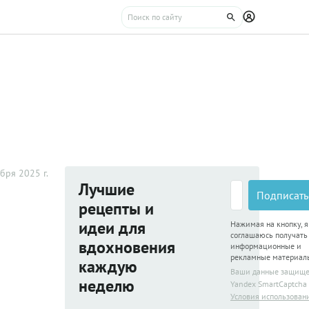
бря 2025 г.
Лучшие
Подписать
рецепты и
идеи для
Нажимая на кнопку, я
соглашаюсь получать
вдохновения
информационные и
рекламные материал
каждую
Ваши данные защищ
неделю
Yandex SmartCaptcha
Условия использован