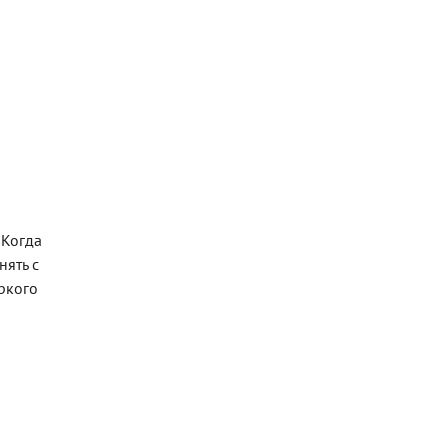
 Когда
нять с
яркого