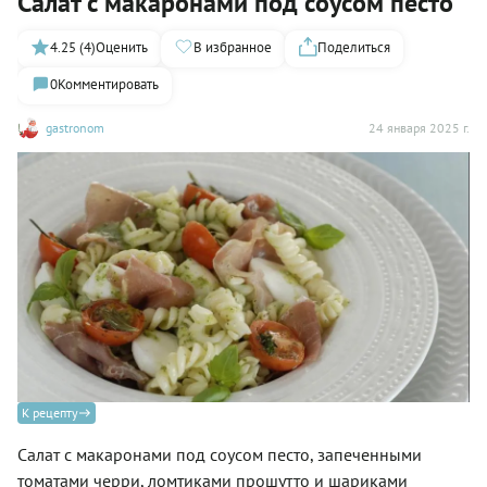
Салат с макаронами под соусом песто
4.25 (4)
Оценить
В избранное
Поделиться
0
Комментировать
gastronom
24 января 2025 г.
К рецепту
Салат с макаронами под соусом песто, запеченными
томатами черри, ломтиками прошутто и шариками