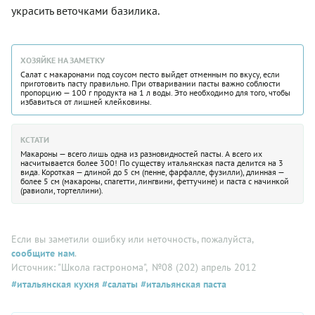
украсить веточками базилика.
ХОЗЯЙКЕ НА ЗАМЕТКУ
Салат с макаронами под соусом песто выйдет отменным по вкусу, если
приготовить пасту правильно. При отваривании пасты важно соблюсти
пропорцию — 100 г продукта на 1 л воды. Это необходимо для того, чтобы
избавиться от лишней клейковины.
КСТАТИ
Макароны — всего лишь одна из разновидностей пасты. А всего их
насчитывается более 300! По существу итальянская паста делится на 3
вида. Короткая — длиной до 5 см (пенне, фарфалле, фузилли), длинная —
более 5 см (макароны, спагетти, лингвини, феттучине) и паста с начинкой
(равиоли, тортеллини).
Если вы заметили ошибку или неточность, пожалуйста,
сообщите нам
.
Источник: "Школа гастронома"
, №08 (202) апрель 2012
#итальянская кухня
#салаты
#итальянская паста