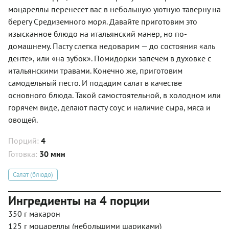
моцареллы перенесет вас в небольшую уютную таверну на
берегу Средиземного моря. Давайте приготовим это
изысканное блюдо на итальянский манер, но по-
домашнему. Пасту слегка недоварим — до состояния «аль
денте», или «на зубок». Помидорки запечем в духовке с
итальянскими травами. Конечно же, приготовим
самодельный песто. И подадим салат в качестве
основного блюда. Такой самостоятельной, в холодном или
горячем виде, делают пасту соус и наличие сыра, мяса и
овощей.
Порций:
4
Готовка:
30 мин
Салат (блюдо)
Ингредиенты на 4 порции
350 г макарон
125 г моцареллы (небольшими шариками)