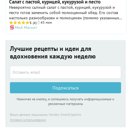
Салат с пастой, курицей, кукурузой и песто
Невероятно сытный салат с пастой, курицей, кукурузой и
песто готов заменить собой полноценный обед. Его состав
настолько разнообразен и полноценен (помимо указанных
45 мин
ингредиентов сюда входят авокадо, романо, сыр, оливковое
5
(4)
Мой Магнит
масло, горчица, сок лимона), что баланс белков, жиров и
углеводов учтен и соблюден с лихвой. Несмотря на наличие
макарон, лишних калорий бояться не стоит – их просто нет.
Для убедительности добавим: подобные блюда характеры
Лучшие рецепты и идеи для
для итальянской кухни, жители Апеннин знают толк в
полезной еде. Берите его с собой на работу, ешьте теплым,
вдохновения каждую неделю
холодным, с хлебом и без – будете сыты, бодры и благостны
от полученного вкусового удовольствия.
Подписаться
Нажимая на кнопку, я соглашаюсь получать информационные и
рекламные материалы
Ваши данные защищены Yandex SmartCaptcha
Условия использования