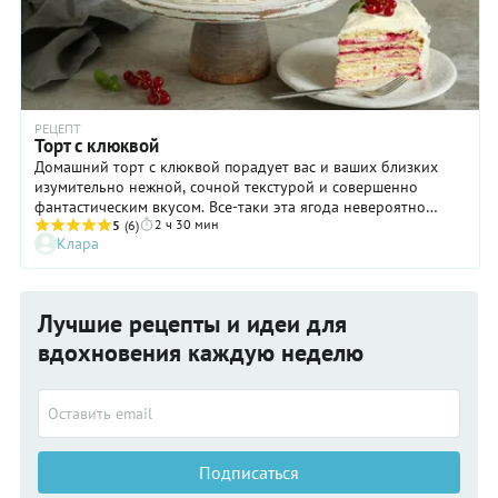
РЕЦЕПТ
Торт с клюквой
Домашний торт с клюквой порадует вас и ваших близких
изумительно нежной, сочной текстурой и совершенно
фантастическим вкусом. Все-таки эта ягода невероятно
2 ч 30 мин
хороша в десертах! Она не только убирает неприятную
5
(6)
Клара
приторность, но и делает даже самый простой пирог по-
настоящему изысканным. В случае же с этим тортом, все
звезды сошлись наилучшим образом. Тонкие песочные
коржи идеально пропитываются сметанным кремом и
Лучшие рецепты и идеи для
клюквенным пюре, в результате чего получается
изумительно вкусный десерт, у которого просто нет шансов
вдохновения каждую неделю
на длительное хранение.
Подписаться