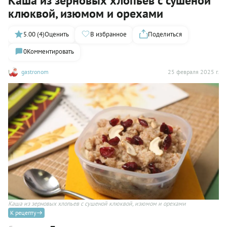
Каша из зерновых хлопьев с сушеной
клюквой, изюмом и орехами
5.00 (4)
Оценить
В избранное
Поделиться
0
Комментировать
gastronom
25 февраля 2025 г.
Каша из зерновых хлопьев с сушеной клюквой, изюмом и орехами
К рецепту