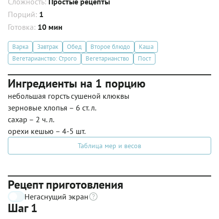
Сложность:
Простые рецепты
Порций:
1
Готовка:
10 мин
Варка
Завтрак
Обед
Второе блюдо
Каша
Вегетарианство: Строго
Вегетарианство
Пост
Ингредиенты на 1 порцию
небольшая горсть сушеной клюквы
зерновые хлопья – 6 ст. л.
сахар – 2 ч. л.
орехи кешью – 4-5 шт.
Таблица мер и весов
Рецепт приготовления
Негаснущий экран
Шаг 1