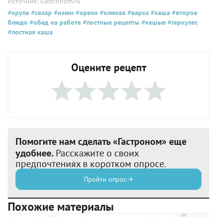
Источник: Gastronom.ru
#крупа
#сахар
#изюм
#орехи
#клюква
#варка
#каша
#второе
блюдо
#обед на работе
#постные рецепты
#кешью
#геркулес
#постная каша
Оцените рецепт
Помогите нам сделать «Гастроном» еще
удобнее.
Расскажите о своих
предпочтениях в коротком опросе.
Пройти опрос
Похожие материалы