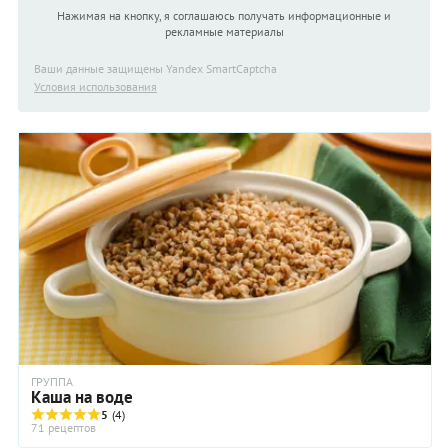
Нажимая на кнопку, я соглашаюсь получать информационные и
рекламные материалы
Ваши данные защищены Yandex SmartCaptcha
Условия использования
ГРУППА
Каша на воде
5
(4)
71 рецептов