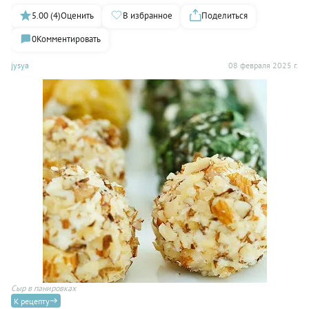
5.00 (4)
Оценить
В избранное
Поделиться
0
Комментировать
jysya
08 февраля 2025 г.
Сыр в панировках
К рецепту