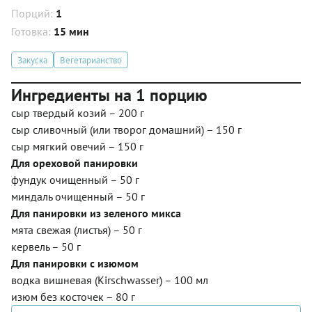
Порций:
1
Готовка:
15 мин
Закуска
Вегетарианство
Ингредиенты на 1 порцию
сыр твердый козий – 200 г
сыр сливочный (или творог домашний) – 150 г
сыр мягкий овечий – 150 г
Для ореховой панировки
фундук очищенный – 50 г
миндаль очищенный – 50 г
Для панировки из зеленого микса
мята свежая (листья) – 50 г
кервель – 50 г
Для панировки с изюмом
водка вишневая (Kirschwasser) – 100 мл
изюм без косточек – 80 г