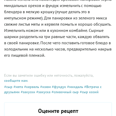
миндальных орехов и фундук измельчить с помощью
блендера в мелкую крошку (лучше делать это в
импульсном режиме). Для панировки из зеленого микса
свежие листья мяты и кервеля помыть и хорошо обсушить.
Измельчить ножом или в кухонном комбайне. Сырные
шарики разделить на три равные части, каждую обвалять
в своей панировке. После чего поставить готовое блюдо в
холодильник на несколько часов, предварительно накрыв
его пищевой пленкой.
Если вы заметили ошибку или неточность, пожалуйста,
сообщите нам
.
#сыр
#мята
#кервель
#изюм
#фундук
#миндаль
#Встреча с
друзьями
#закуски
#закуска
#сливочный сыр
#сыр козий
Оцените рецепт