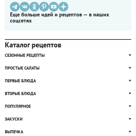
Еще больше идей и рецептов — в наших
соцсетях
Каталог рецептов
СЕЗОННЫЕ РЕЦЕПТЫ
Рецепты из капусты
ПРОСТЫЕ САЛАТЫ
Блюда с картошкой
Простые салаты
ПЕРВЫЕ БЛЮДА
Рецепты с грибами
Салат Оливье
Яблочные пироги
Щи
ВТОРЫЕ БЛЮДА
Салат Цезарь
Рецепты с клюквой
Борщ
Салат Нисуаз
Котлеты
ПОПУЛЯРНОЕ
Блюда из тыквы
Рассольник
Салат Мимоза
Плов
Гороховый суп
Пицца
ЗАКУСКИ
Крабовый салат
Пельмени
Суп солянка
Сырники
Вареники
Жюльен
ВЫПЕЧКА
Суп Харчо
Блины и блинчики