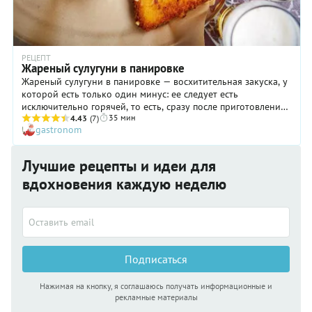
РЕЦЕПТ
Жареный сулугуни в панировке
Жареный сулугуни в панировке — восхитительная закуска, у
которой есть только один минус: ее следует есть
исключительно горячей, то есть, сразу после приготовления.
35 мин
Однако этот недостаток легко прощается, ведь шансов
4.43
(7)
gastronom
«дожить» до холодного состояния у этого блюда
практически нет. Жареному сулугуни будут рады гости,
запланированные или непрошенные, дети, пришедшие из
Лучшие рецепты и идеи для
школы раньше обычного, взрослые, решившие провести
вдохновения каждую неделю
вечер за бокалом красного вина. Готовится же эта закуска
невероятно легко и быстро, в чем вы легко убедитесь, если
проверите наш рецепт на практике.
Подписаться
Нажимая на кнопку, я соглашаюсь получать информационные и
рекламные материалы