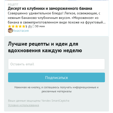
РЕЦЕПТ
Десерт из клубники и замороженного банана
Совершенно удивительное блюдо! Легкое, освежающее, с
нежным бананово-клубничным вкусом. «Мороженое» из
банана в свежеприготовленном виде похоже на фруктовый
30 мин
сорбет (взбитое замороженное фруктовое пюре). Как
5
(5)
Анастасия
подтает - уже структура, и даже вкус, меняется, получается
просто как пюре для деток.
Лучшие рецепты и идеи для
вдохновения каждую неделю
Подписаться
Нажимая на кнопку, я соглашаюсь получать информационные и
рекламные материалы
Ваши данные защищены Yandex SmartCaptcha
Условия использования