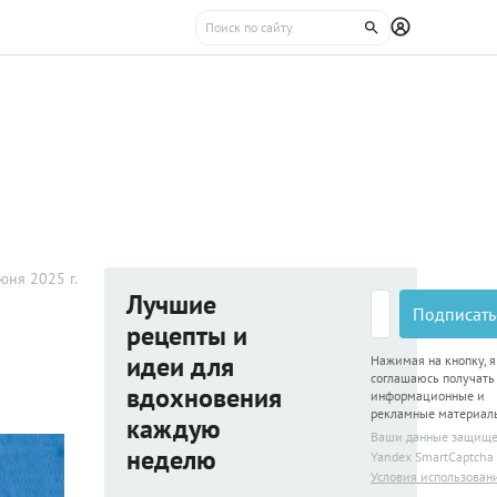
юня 2025 г.
Лучшие
Подписать
рецепты и
идеи для
Нажимая на кнопку, я
соглашаюсь получать
вдохновения
информационные и
рекламные материал
каждую
Ваши данные защищ
неделю
Yandex SmartCaptcha
Условия использован