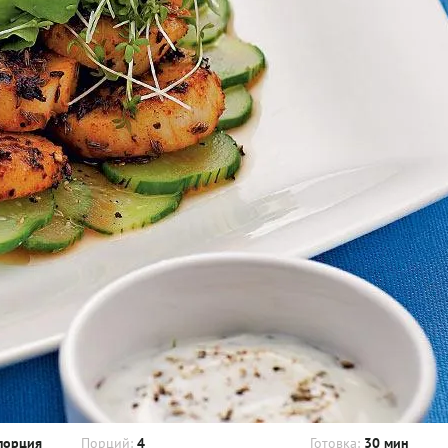
порция
Порций:
4
Готовка:
30 мин