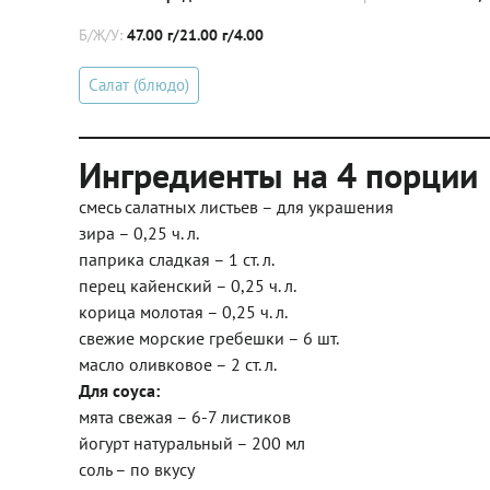
Б/Ж/У:
47.00 г/21.00 г/4.00
Салат (блюдо)
Ингредиенты на 4 порции
смесь салатных листьев – для украшения
зира – 0,25 ч. л.
паприка сладкая – 1 ст. л.
перец кайенский – 0,25 ч. л.
корица молотая – 0,25 ч. л.
свежие морские гребешки – 6 шт.
масло оливковое – 2 ст. л.
Для соуса:
мята свежая – 6-7 листиков
йогурт натуральный – 200 мл
соль – по вкусу