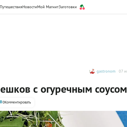
Путешествия
Новости
Мой Магнит
Заготовки
gastronom
07 и
бешков с огуречным соусом
0
Комментировать