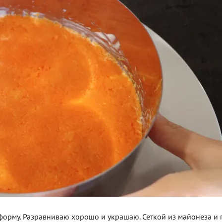
орму. Разравниваю хорошо и украшаю. Сеткой из майонеза и 