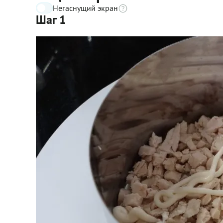
Негаснущий экран
Шаг 1