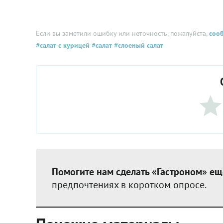
Если вы заметили ошибку или неточность, пожалуйста,
соо
#салат с курицей
#салат
#слоеный салат
Помогите нам сделать «Гастроном» ещ
предпочтениях в коротком опросе.