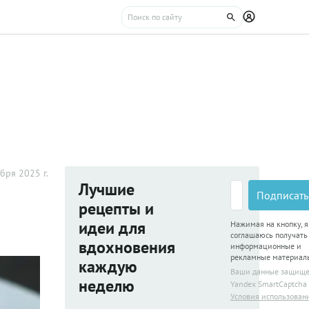
бря 2025 г.
Лучшие
Подписать
рецепты и
идеи для
Нажимая на кнопку, я
соглашаюсь получать
вдохновения
информационные и
рекламные материал
каждую
Ваши данные защищ
неделю
Yandex SmartCaptcha
Условия использован