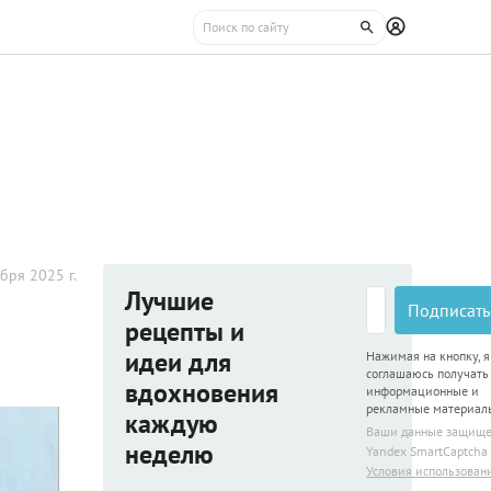
бря 2025 г.
Лучшие
Подписать
рецепты и
идеи для
Нажимая на кнопку, я
соглашаюсь получать
вдохновения
информационные и
рекламные материал
каждую
Ваши данные защищ
неделю
Yandex SmartCaptcha
Условия использован