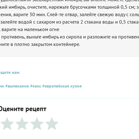
ежий имбирь, очистите, нарежьте брусочками толщиной 0,5 см; з
ния, варите 30 мин. Слей-те отвар, залейте свежую воду с сол
залейте водой с сахаром из расчета 2 стакана воды и 0,5 стака
, варите на маленьком огне
 противень, выньте имбирь из сиропа и разложите на противен
аните в плотно закрытом контейнере.
бщите нам
.
ми
#выпекание
#кекс
#европейская кухня
Оцените рецепт