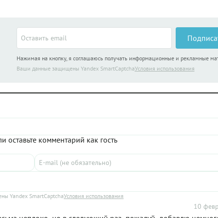
Подписа
Нажимая на кнопку, я соглашаюсь получать информационные и рекламные м
Ваши данные защищены Yandex SmartCaptcha
Условия использования
и оставьте комментарий как гость
ны Yandex SmartCaptcha
Условия использования
10 февр
сьма неплохо, но в следующий раз, пожалуй, добавлю немног