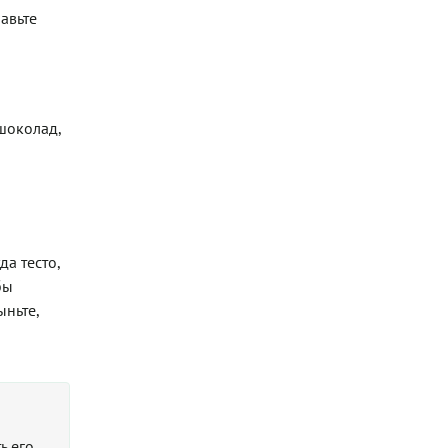
авьте
шоколад,
а тесто,
бы
ыньте,
ь его