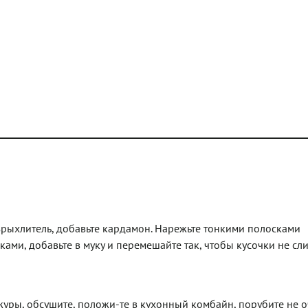
зрыхлитель, добавьте кардамон. Нарежьте тонкими полосками
ами, добавьте в муку и перемешайте так, чтобы кусочки не сли
ожуры, обсушите, положи-те в кухонный комбайн, порубите не о