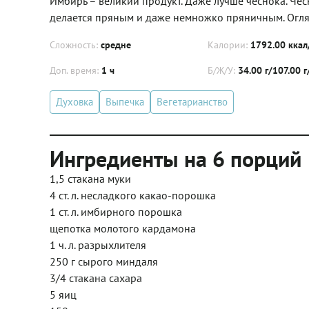
Имбирь – великий продукт. Даже лучше чеснока. Чесн
делается пряным и даже немножко пряничным. Оглян
Сложность:
средне
Калории:
1792.00 ккал
Доп. время:
1 ч
Б/Ж/У:
34.00 г/107.00 
Духовка
Выпечка
Вегетарианство
Ингредиенты на 6 порций
1,5 стакана муки
4 ст. л. несладкого какао-порошка
1 ст. л. имбирного порошка
щепотка молотого кардамона
1 ч. л. разрыхлителя
250 г сырого миндаля
3/4 стакана сахара
5 яиц