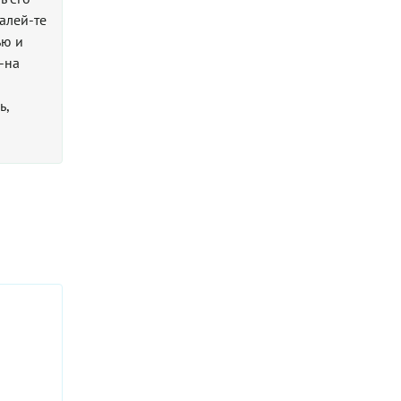
алей-те
ью и
-на
ь,