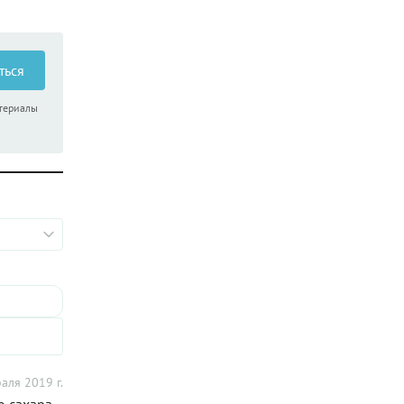
ться
атериалы
аля 2019 г.
о сахара