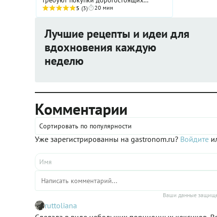
20 мин
продуктов и применения каких-либо
5
(3)
сверхъестественных кулинарных знаний
и умений. Зато нравится такая ...
Лучшие рецепты и идеи для
вдохновения каждую
неделю
Комментарии
Сортировать по популярности
Уже зарегистрированны на gastronom.ru?
Войдите
ил
Ваши данные защище
ruttoliana
Сделала в виде небольших порционных кексиков. Ве