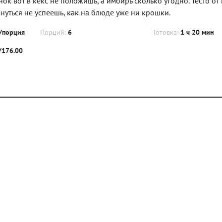
ок вот в кекс не положишь, а имбирь сколько угодно. Тесто от
уться не успеешь, как на блюде уже ни крошки.
/порция
Порций:
6
Готовка:
1 ч 20 мин
г/176.00