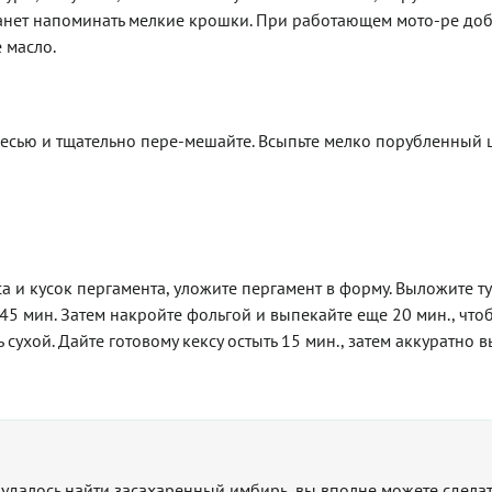
 станет напоминать мелкие крошки. При работающем мото-ре доб
 масло.
есью и тщательно пере-мешайте. Всыпьте мелко порубленный 
и кусок пергамента, уложите пергамент в форму. Выложите туд
 45 мин. Затем накройте фольгой и выпекайте еще 20 мин., что
сухой. Дайте готовому кексу остыть 15 мин., затем аккуратно в
удалось найти засахаренный имбирь, вы вполне можете сделат