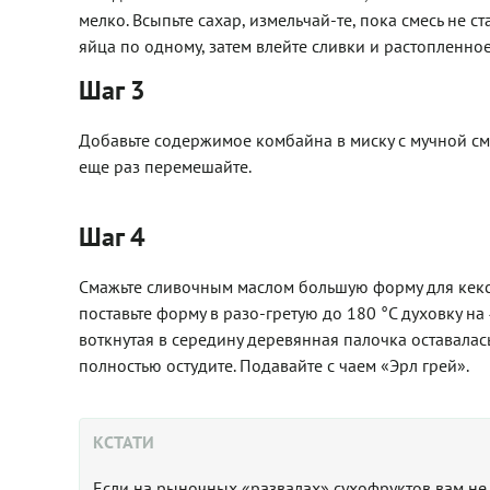
мелко. Всыпьте сахар, измельчай-те, пока смесь не
яйца по одному, затем влейте сливки и растопленное
Шаг 3
Добавьте содержимое комбайна в миску с мучной см
еще раз перемешайте.
Шаг 4
Смажьте сливочным маслом большую форму для кекса 
поставьте форму в разо-гретую до 180 °С духовку на
воткнутая в середину деревянная палочка оставалась 
полностью остудите. Подавайте с чаем «Эрл грей».
КСТАТИ
Если на рыночных «развалах» сухофруктов вам не 