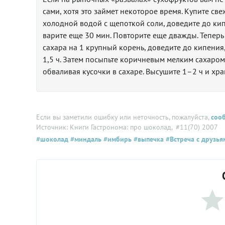
сами, хотя это займет некоторое время. Купите св
холодной водой с щепоткой соли, доведите до кипе
варите еще 30 мин. Повторите еще дважды. Теперь 
сахара на 1 крупный корень, доведите до кипения
1,5 ч. Затем посыпьте коричневым мелким сахаром
обваливая кусочки в сахаре. Высушите 1–2 ч и хр
Если вы заметили ошибку или неточность, пожалуйста,
соо
Источник: Книги Гастронома: про шоколад
, #11(70) 2007
#шоколад
#миндаль
#имбирь
#выпечка
#Встреча с друзья