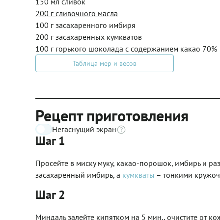
150 мл сливок
200 г сливочного масла
100 г засахаренного имбиря
200 г засахаренных кумкватов
100 г горького шоколада с содержанием какао 70%
Таблица мер и весов
Рецепт приготовления
Негаснущий экран
Шаг 1
Просейте в миску муку, какао-порошок, имбирь и ра
засахаренный имбирь, а
кумкваты
– тонкими кружочк
Шаг 2
Миндаль залейте кипятком на 5 мин., очистите от к