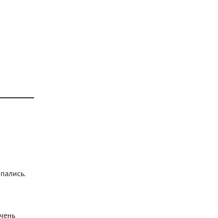
пались.
чень