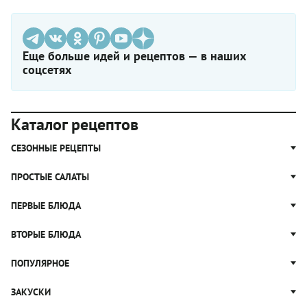
Еще больше идей и рецептов — в наших
соцсетях
Каталог рецептов
СЕЗОННЫЕ РЕЦЕПТЫ
Рецепты из капусты
ПРОСТЫЕ САЛАТЫ
Блюда с картошкой
Простые салаты
ПЕРВЫЕ БЛЮДА
Рецепты с грибами
Салат Оливье
Яблочные пироги
Щи
ВТОРЫЕ БЛЮДА
Салат Цезарь
Рецепты с клюквой
Борщ
Салат Нисуаз
Котлеты
ПОПУЛЯРНОЕ
Блюда из тыквы
Рассольник
Салат Мимоза
Плов
Гороховый суп
Пицца
ЗАКУСКИ
Крабовый салат
Пельмени
Суп солянка
Сырники