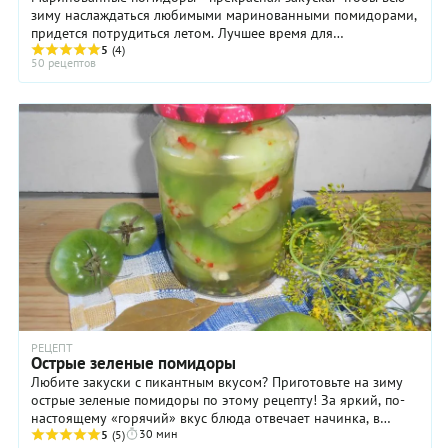
зиму наслаждаться любимыми маринованными помидорами,
придется потрудиться летом. Лучшее время для
маринования помидоров - август и начало ...
5
(4)
50 рецептов
РЕЦЕПТ
Острые зеленые помидоры
Любите закуски с пикантным вкусом? Приготовьте на зиму
острые зеленые помидоры по этому рецепту! За яркий, по-
настоящему «горячий» вкус блюда отвечает начинка, в
30 мин
состав которой входят измельченные ...
5
(5)