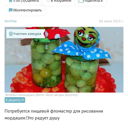
5.00 (3)
Оценить
В избранное
Поделиться
0
Комментировать
fktvfhbz
04 июля 2025 г.
Участник конкурса
Зеленки-помидорки
(Фото: Фото автора рецепта)
К рецепту
Потребуется пищевой фломастер для рисования
мордашек!Это радует душу