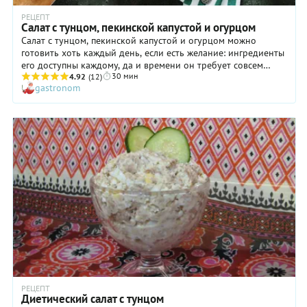
РЕЦЕПТ
Салат с тунцом, пекинской капустой и огурцом
Салат с тунцом, пекинской капустой и огурцом можно
готовить хоть каждый день, если есть желание: ингредиенты
его доступны каждому, да и времени он требует совсем
30 мин
немного. Те, кто мечтает похудеть, могут есть это блюдо
4.92
(12)
gastronom
даже на ужин, так как оно отлично утоляет голод, а значит,
вероятность «ночного дожора» практически сводится к
нулю. При этом калорийность салата достаточно низкая, да
и усваивается он отлично. Ну и, разумеется, стоит отметить
приятный освежающий вкус блюда, который дает огурец и
сладкий перец.
РЕЦЕПТ
Диетический салат с тунцом