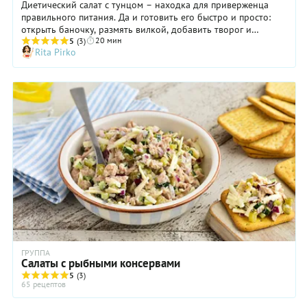
Диетический салат с тунцом – находка для приверженца
правильного питания. Да и готовить его быстро и просто:
открыть баночку, размять вилкой, добавить творог и
20 мин
вареные яйца и заправить все сметаной. Если вы следите за
5
(3)
Rita Pirko
калориями, лучше делать заправку из сметаны 10%
жирности, либо легкого натурального йогурта, но никак не с
майонезом. Разнообразить такой салат поможет свежий
огурец, зеленый лук, либо любая другая зелень. Чем же
хорош тунец сам по себе? Рыба не из дешевых, так что
приготовьтесь к тому, что баночка будет стоить довольно
дорого. При этом она ну очень полезная. В тунце очень
много белка при практически полном отсутствии жира. Она
обладает низкой калорийностью, а также снабжает организм
Омега-3 и витаминами группы В. Чтобы выбрать
качественный продукт, покупайте только проверенных
производителей и внимательно читайте состав: кроме рыбы,
масла и соли в нем не должно быть ничего лишнего.
ГРУППА
Салаты с рыбными консервами
5
(3)
65 рецептов