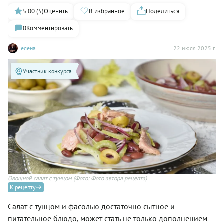
5.00 (5)
Оценить
В избранное
Поделиться
0
Комментировать
елена
22 июля 2025 г.
Участник конкурса
Овощной салат с тунцом
(Фото: Фото автора рецепта)
К рецепту
Салат с тунцом и фасолью достаточно сытное и
питательное блюдо, может стать не только дополнением