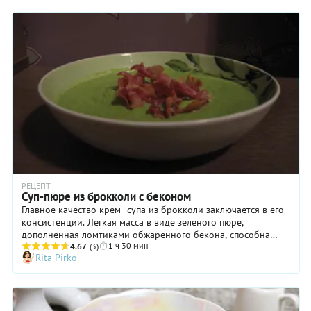
РЕЦЕПТ
Суп-пюре из брокколи с беконом
Главное качество крем–супа из брокколи заключается в его
консистенции. Легкая масса в виде зеленого пюре,
дополненная ломтиками обжаренного бекона, способна
1 ч 30 мин
удивить своим ароматом любого гурмана.
4.67
(3)
Rita Pirko