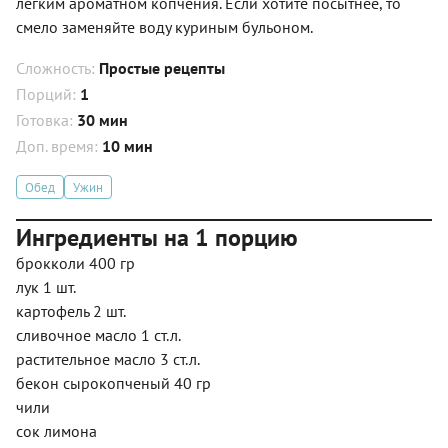
лёгким ароматном копчения. Если хотите посытнее, то
смело заменяйте воду куриным бульоном.
Сложность:
Простые рецепты
Порций:
1
Готовка:
30 мин
Доп. время:
10 мин
Обед
Ужин
Ингредиенты на 1 порцию
брокколи 400 гр
лук 1 шт.
картофель 2 шт.
сливочное масло 1 ст.л.
растительное масло 3 ст.л.
бекон сырокопченый 40 гр
чили
сок лимона