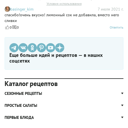
Условия использования
basinger_kim
7 июля 2021 г.
спасибо!очень вкусно! лимонный сок не добавила, вместо него
сливки
0
0
Ответить
Еще больше идей и рецептов — в наших
соцсетях
Каталог рецептов
СЕЗОННЫЕ РЕЦЕПТЫ
Рецепты из капусты
ПРОСТЫЕ САЛАТЫ
Блюда с картошкой
Простые салаты
ПЕРВЫЕ БЛЮДА
Рецепты с грибами
Салат Оливье
Яблочные пироги
Щи