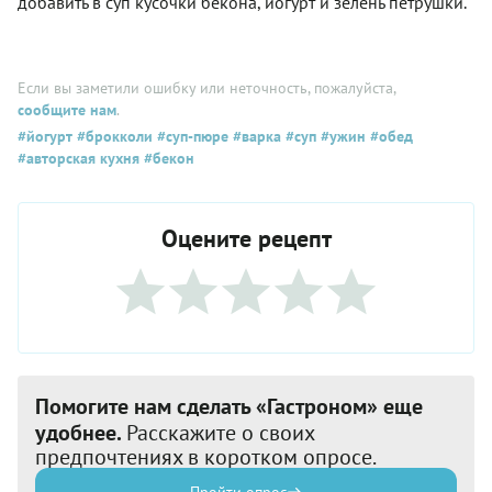
добавить в суп кусочки бекона, йогурт и зелень петрушки.
Если вы заметили ошибку или неточность, пожалуйста,
сообщите нам
.
#йогурт
#брокколи
#суп-пюре
#варка
#суп
#ужин
#обед
#авторская кухня
#бекон
Оцените рецепт
Помогите нам сделать «Гастроном» еще
удобнее.
Расскажите о своих
предпочтениях в коротком опросе.