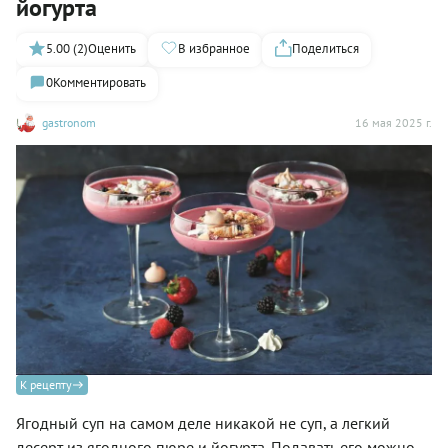
йогурта
5.00 (2)
Оценить
В избранное
Поделиться
0
Комментировать
gastronom
16 мая 2025 г.
К рецепту
Ягодный суп на самом деле никакой не суп, а легкий
десерт из ягодного пюре и йогурта. Подавать его можно