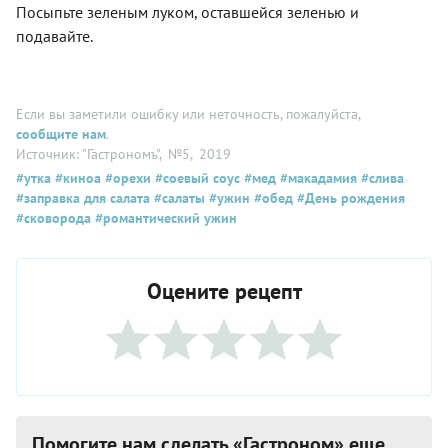
Посыпьте зеленым луком, оставшейся зеленью и
подавайте.
Если вы заметили ошибку или неточность, пожалуйста,
сообщите нам
.
Источник: "Гастрономъ"
, №5
, 2019
#утка
#киноа
#орехи
#соевый соус
#мед
#макадамия
#слива
#заправка для салата
#салаты
#ужин
#обед
#День рождения
#сковорода
#романтический ужин
Оцените рецепт
Помогите нам сделать «Гастроном» еще