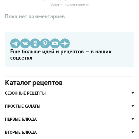
Условия использования
Пока нет комментариев
Еще больше идей и рецептов — в наших
соцсетях
Каталог рецептов
СЕЗОННЫЕ РЕЦЕПТЫ
Рецепты из капусты
ПРОСТЫЕ САЛАТЫ
Блюда с картошкой
Простые салаты
ПЕРВЫЕ БЛЮДА
Рецепты с грибами
Салат Оливье
Яблочные пироги
Щи
ВТОРЫЕ БЛЮДА
Салат Цезарь
Рецепты с клюквой
Борщ