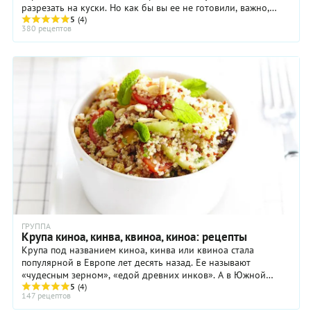
разрезать на куски. Но как бы вы ее не готовили, важно,
чтобы она получилась нежной и сочной. ...
5
(4)
380 рецептов
ГРУППА
Крупа киноа, кинва, квиноа, киноа: рецепты
Крупа под названием киноа, кинва или квиноа стала
популярной в Европе лет десять назад. Ее называют
«чудесным зерном», «едой древних инков». А в Южной
Америке киноа – основной продукт, как пшеница для ...
5
(4)
147 рецептов