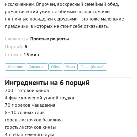
исключением. Впрочем, воскресный семейный обед,
романтический ужин с любимым человеком или
пятничные посиделки с друзьями - это тоже маленькие
праздники, в которых не стоит себе отказывать.
Сложность:
Простые рецепты
Порций:
6
Готовка:
15 мин
Жарение
Копчение
Обед
Ужин
Салат (блюдо)
Ингредиенты на 6 порций
200 г готовой киноа
4 филе копченой утиной грудки
70 г орехов макадамия
8–10 сочных слив
горсть листочков базилика
горсть листочков кинзы
4 стебля зеленого лука