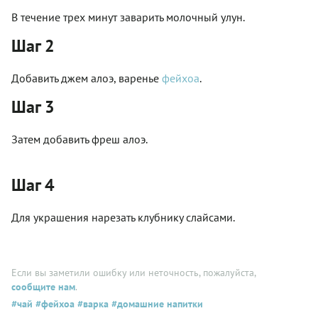
В течение трех минут заварить молочный улун.
Шаг 2
Добавить джем алоэ, варенье
фейхоа
.
Шаг 3
Затем добавить фреш алоэ.
Шаг 4
Для украшения нарезать клубнику слайсами.
Если вы заметили ошибку или неточность, пожалуйста,
сообщите нам
.
#чай
#фейхоа
#варка
#домашние напитки