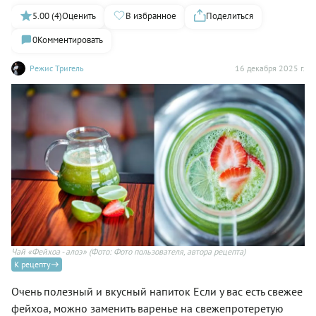
5.00 (4)
Оценить
В избранное
Поделиться
0
Комментировать
Режис Тригель
16 декабря 2025 г.
Чай «Фейхоа - алоэ»
(Фото: Фото пользователя, автора рецепта)
К рецепту
Очень полезный и вкусный напиток Если у вас есть свежее
фейхоа, можно заменить варенье на свежепротеретую