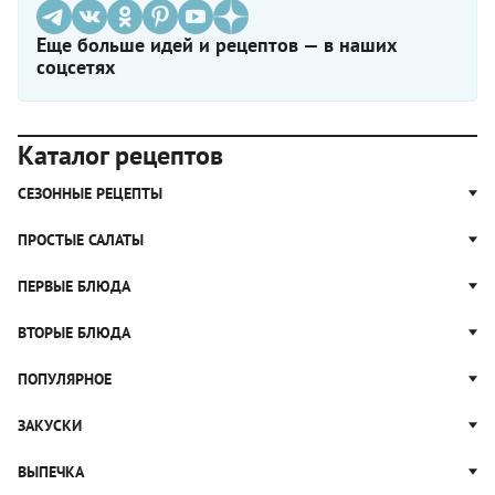
Еще больше идей и рецептов — в наших
соцсетях
Каталог рецептов
СЕЗОННЫЕ РЕЦЕПТЫ
Рецепты из капусты
ПРОСТЫЕ САЛАТЫ
Блюда с картошкой
Простые салаты
ПЕРВЫЕ БЛЮДА
Рецепты с грибами
Салат Оливье
Яблочные пироги
Щи
ВТОРЫЕ БЛЮДА
Салат Цезарь
Рецепты с клюквой
Борщ
Салат Нисуаз
Котлеты
ПОПУЛЯРНОЕ
Блюда из тыквы
Рассольник
Салат Мимоза
Плов
Гороховый суп
Пицца
ЗАКУСКИ
Крабовый салат
Пельмени
Суп солянка
Сырники
Вареники
Жюльен
ВЫПЕЧКА
Суп Харчо
Блины и блинчики