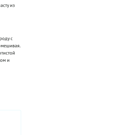
асту из
роду с
омешивая.
отистой
ком и