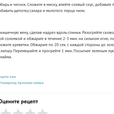
бирь и чеснок. Сложите в миску, влейте соевый соус, добавьте п
бавить щепотку сахара и молотого перца чили.
 кишечную вену, сделав надрез вдоль спинки. Разогрейте сково
ой соломкой и обжарьте в течение 2-3 мин. на сильном огне, п
ложите креветки. Обжарьте по 20 сек. с каждой стороны до зол
е лапшу. Перемешайте и прогрейте 1 мин. Посыпьте зеленым лу
лайма.
бщите нам
.
#тамаринд
#рисовая лапша
Оцените рецепт