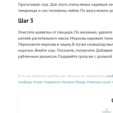
Приготовьте соус. Для этого очень мелко нарежьте им
тамаринда и сок половины лайма. По вкусу можно до
Шаг 3
Очистите креветки от панциря. По желанию, удалите
каплей растительного масла. Морковь нарежьте тонк
Переложите морковь в чашку. В эту же сковороду вы
корочки. Влейте соус. Посолите, поперчите. Добавьт
рубленным арахисом. Подавайте сразу же с долькой 
Если вы заметили ошибку или неточность, пожалуйста,
соо
#имбирь
#чили
#креветки
#второе блюдо
#тайская кухня