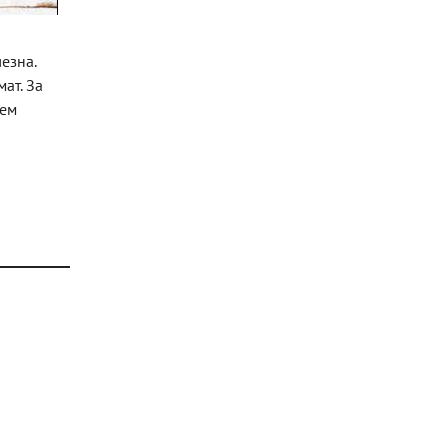
езна.
ат. За
чем