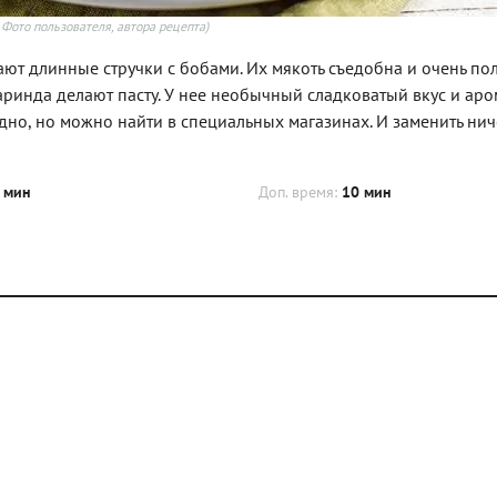
 Фото пользователя, автора рецепта)
рают длинные стручки с бобами. Их мякоть съедобна и очень пол
ринда делают пасту. У нее необычный сладковатый вкус и аром
удно, но можно найти в специальных магазинах. И заменить ни
 мин
Доп. время:
10 мин