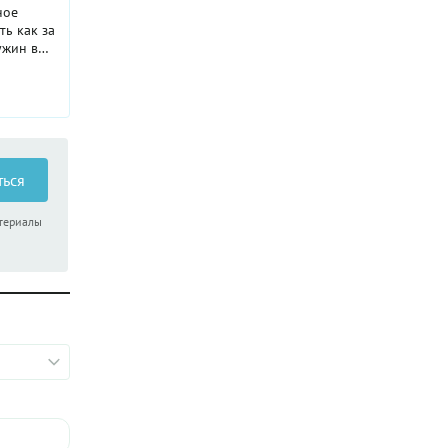
ное
ть как за
ужин в
с
ы, что
ться
атериалы