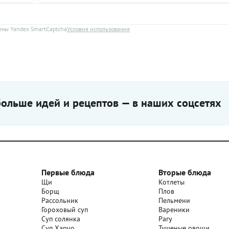
ны Yandex SmartCaptcha
Условия использования
ольше идей и рецептов — в наших соцсетях
Первые блюда
Вторые блюда
Щи
Котлеты
Борщ
Плов
Рассольник
Пельмени
Гороховый суп
Вареники
Суп солянка
Рагу
Суп Харчо
Тушеные овощи