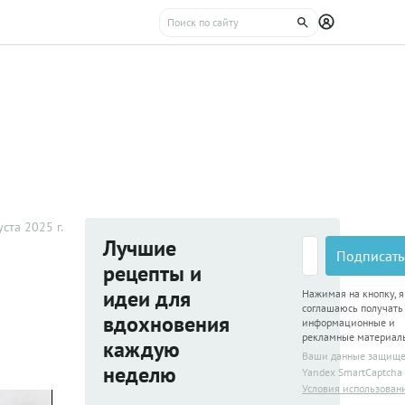
уста 2025 г.
Лучшие
Подписать
рецепты и
идеи для
Нажимая на кнопку, я
соглашаюсь получать
вдохновения
информационные и
рекламные материал
каждую
Ваши данные защищ
неделю
Yandex SmartCaptcha
Условия использован