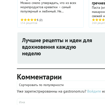
гречне
Можно смело утверждать, что из всех
морепродуктов креветки – самый
Паста (и
популярный и любимый. Не
макарон
удивительно, что ассортимент закусок с
свежей и
креветками широк необычайно. Самые
5
(2)
fresca и
154 рецептов
268 рецеп
простые ...
пасту п
свежую —
Лучшие рецепты и идеи для
вдохновения каждую
неделю
Комментарии
Сортировать по популярности
Уже зарегистрированны на gastronom.ru?
Войдите
ил