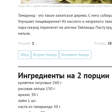
Пхад Тай с креветками и рисовой лапшой в тамариндовом соусе
(Фото:
Тамаринд - это такое азиатское дерево. С него соби
Улучшает пищеварение! Из кислого и незрелого тама
пару секунд перенесет на улочки Тайланда. Пасту тр
нельзя.
Порций:
2
Готовка:
25
Обед
Второе блюдо
Основное блюдо
Ингредиенты на 2 порции
креветки тигровые 260 г
рисовая лапша 150 г
арахис 30 г
лайм 1 шт.
паста из тамаринда 30 г