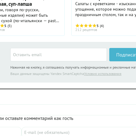
вая, суп-лапша
Салаты с креветками - изыскан
угощение, которое можно пода
ли, говоря по-русски,
праздничным столом, так и на 
ные изделия) может быть
будний день. Рецепты салатов 
 сухой (по-итальянски — pasta
креветками столь многообразн
 pasta secca). Если раньше сухую
5
(5)
5
(4)
тов
212 рецептов
всегда есть возможность ...
роизводили промышленно, а
 исключительно дома ...
Подписа
Нажимая на кнопку, я соглашаюсь получать информационные и рекламные м
Ваши данные защищены Yandex SmartCaptcha
Условия использования
и оставьте комментарий как гость