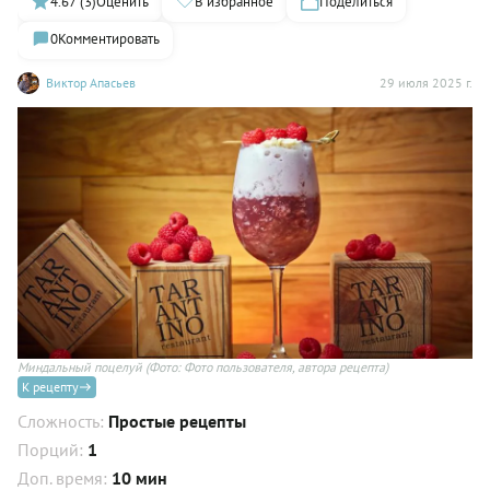
4.67 (3)
Оценить
В избранное
Поделиться
0
Комментировать
Виктор Апасьев
29 июля 2025 г.
Миндальный поцелуй
(Фото: Фото пользователя, автора рецепта)
К рецепту
Сложность:
Простые рецепты
Порций:
1
Доп. время:
10 мин