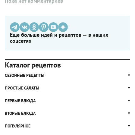
Пока нет комментариев
Еще больше идей и рецептов — в наших
соцсетях
Каталог рецептов
СЕЗОННЫЕ РЕЦЕПТЫ
Рецепты из капусты
ПРОСТЫЕ САЛАТЫ
Блюда с картошкой
Простые салаты
ПЕРВЫЕ БЛЮДА
Рецепты с грибами
Салат Оливье
Яблочные пироги
Щи
ВТОРЫЕ БЛЮДА
Салат Цезарь
Рецепты с клюквой
Борщ
Салат Нисуаз
Котлеты
ПОПУЛЯРНОЕ
Блюда из тыквы
Рассольник
Салат Мимоза
Плов