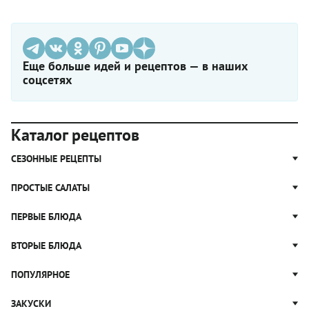
Еще больше идей и рецептов — в наших
соцсетях
Каталог рецептов
СЕЗОННЫЕ РЕЦЕПТЫ
Рецепты из капусты
ПРОСТЫЕ САЛАТЫ
Блюда с картошкой
Простые салаты
ПЕРВЫЕ БЛЮДА
Рецепты с грибами
Салат Оливье
Яблочные пироги
Щи
ВТОРЫЕ БЛЮДА
Салат Цезарь
Рецепты с клюквой
Борщ
Салат Нисуаз
Котлеты
ПОПУЛЯРНОЕ
Блюда из тыквы
Рассольник
Салат Мимоза
Плов
Гороховый суп
Пицца
ЗАКУСКИ
Крабовый салат
Пельмени