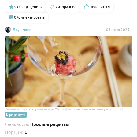
5.00 (4)
Оценить
В избранное
Поделиться
0
Комментировать
Джун Кондо
06 июня 2025 г.
Тартар из торо с черной икрой
(Фото: Фото пользователя, автора рецепта)
К рецепту
Сложность:
Простые рецепты
Порций:
1