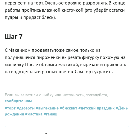
перенести на торт. Очень осторожно разровнять. В конце
работы пройтись влажной кисточкой (это уберёт остатки
пудры и придаст блеск).
Шаг 7
С Маквином проделать тоже самое, только из
получившейся пироженки вырезать фигурку похожую на
машинку. После обтяжки мастикой, вырезать и приклеить
на воду детальки разных цветов. Сам торт украсить.
Если вы заметили ошибку или неточность, пожалуйста,
сообщите нам
.
#торт
#десерты
#выпекание
#бисквит
#детский праздник
#День
рождения
#мастика
#ганаш