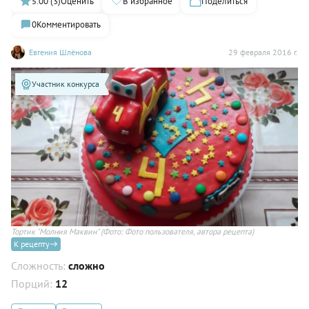
5.00 (3)
Оценить
В избранное
Поделиться
0
Комментировать
Евгения Шлёнова
29 февраля 2016 г.
Участник конкурса
Тортик "Молния Маквин"
(Фото: Фото пользователя, автора рецепта)
К рецепту
Сложность:
сложно
Порций:
12