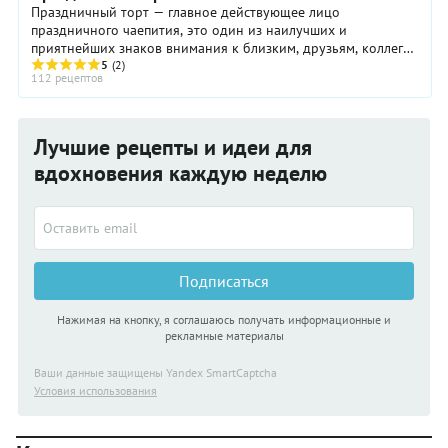
Праздничный торт — главное действующее лицо
праздничного чаепития, это один из наилучших и
приятнейших знаков внимания к близким, друзьям, коллегам
по работе. Если вы ищите рецепт торта для праздника ...
5
(2)
112 рецептов
Лучшие рецепты и идеи для
вдохновения каждую неделю
Подписаться
Нажимая на кнопку, я соглашаюсь получать информационные и
рекламные материалы
Ваши данные защищены Yandex SmartCaptcha
Условия использования