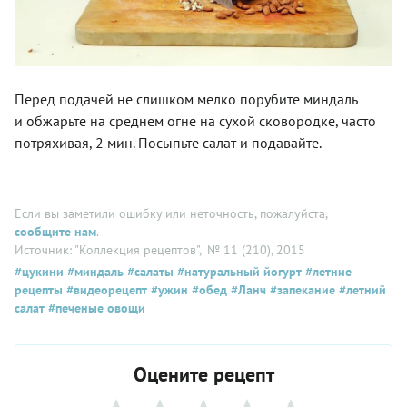
Перед подачей не слишком мелко порубите миндаль
и обжарьте на среднем огне на сухой сковородке, часто
потряхивая, 2 мин. Посыпьте салат и подавайте.
Если вы заметили ошибку или неточность, пожалуйста,
сообщите нам
.
Источник: "Коллекция рецептов"
, № 11 (210), 2015
#цукини
#миндаль
#салаты
#натуральный йогурт
#летние
рецепты
#видеорецепт
#ужин
#обед
#Ланч
#запекание
#летний
салат
#печеные овощи
Оцените рецепт