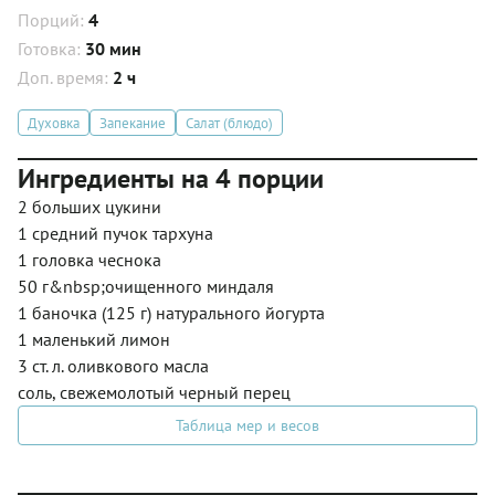
Порций:
4
Готовка:
30 мин
Доп. время:
2 ч
Духовка
Запекание
Салат (блюдо)
Ингредиенты на 4 порции
2 больших цукини
1 средний пучок тархуна
1 головка чеснока
50 г&nbsp;очищенного миндаля
1 баночка (125 г) натурального йогурта
1 маленький лимон
3 ст. л. оливкового масла
соль, свежемолотый черный перец
Таблица мер и весов