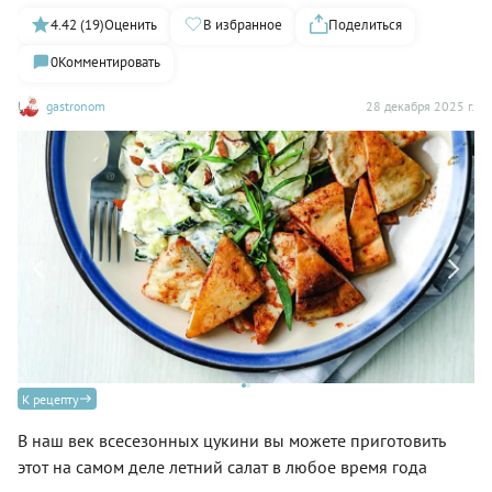
4.42 (19)
Оценить
В избранное
Поделиться
0
Комментировать
gastronom
28 декабря 2025 г.
за
К рецепту
В наш век всесезонных цукини вы можете приготовить
этот на самом деле летний салат в любое время года