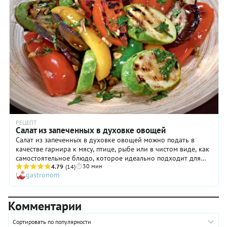
РЕЦЕПТ
Салат из запеченных в духовке овощей
Салат из запеченных в духовке овощей можно подать в
качестве гарнира к мясу, птице, рыбе или в чистом виде, как
самостоятельное блюдо, которое идеально подходит для
30 мин
веганского или постного меню. Получится вкусно! Самое
4.79
(14)
gastronom
главное — дать ингредиентам основательно пропитаться
чесночным маслом: этот прием гарантирует салату
непревзойденный аромат. Особую свежесть и пикантность
Комментарии
обеспечивает блюду заправка с петрушкой и
бальзамическим соусом. В общем, несмотря на простоту
приготовления, салат из запеченных в духовке овощей
Сортировать по популярности