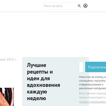
еля 2025 г.
Лучшие
Подписать
рецепты и
идеи для
Нажимая на кнопку, я
соглашаюсь получать
вдохновения
информационные и
рекламные материал
каждую
Ваши данные защищ
неделю
Yandex SmartCaptcha
Условия использован