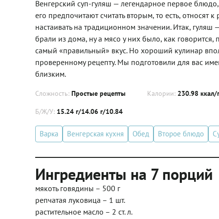
Венгерский суп-гуляш — легендарное первое блюдо, п
его предпочитают считать вторым, то есть, относят 
настаивать на традиционном значении. Итак, гуляш —
брали из дома, ну а мясо у них было, как говорится, 
самый «правильный» вкус. Но хороший кулинар впол
проверенному рецепту. Мы подготовили для вас имен
близким.
Сложность:
Простые рецепты
Калории:
230.98 ккал/
Б/Ж/У:
15.24 г/14.06 г/10.84
Варка
Венгерская кухня
Обед
Второе блюдо
С
Ингредиенты на 7 порций
мякоть говядины – 500 г
репчатая луковица – 1 шт.
растительное масло – 2 ст. л.