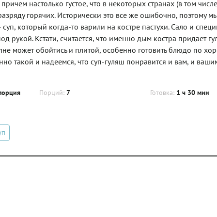
ричем настолько густое, что в некоторых странах (в том числе
к разряду горячих. Исторически это все же ошибочно, поэтому м
 суп, который когда-то варили на костре пастухи. Сало и спец
под рукой. Кстати, считается, что именно дым костра придает г
не может обойтись и плитой, особенно готовить блюдо по хо
но такой и надеемся, что суп-гуляш понравится и вам, и ваши
порция
Порций:
7
Готовка:
1 ч 30 мин
уп