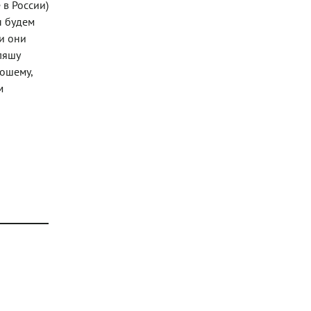
 в России)
ы будем
ии они
уляшу
рошему,
м