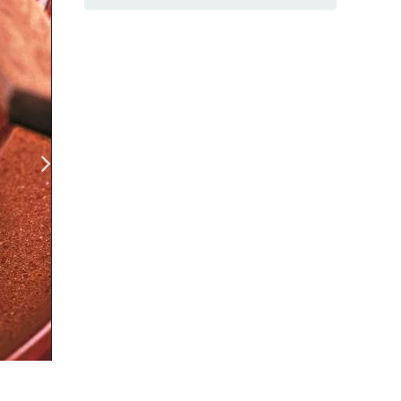
Венгерский суп-гуляш, заходник
(Фото: ООО «Издательский дом «Гастро