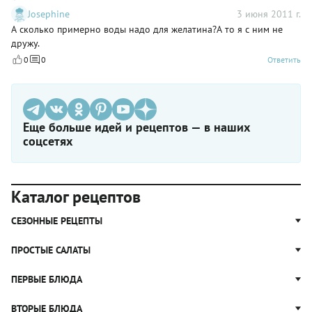
Josephine
3 июня 2011 г.
А сколько примерно воды надо для желатина?А то я с ним не
дружу.
0
0
Ответить
Еще больше идей и рецептов — в наших
соцсетях
Каталог рецептов
СЕЗОННЫЕ РЕЦЕПТЫ
Рецепты из капусты
ПРОСТЫЕ САЛАТЫ
Блюда с картошкой
Простые салаты
ПЕРВЫЕ БЛЮДА
Рецепты с грибами
Салат Оливье
Яблочные пироги
Щи
ВТОРЫЕ БЛЮДА