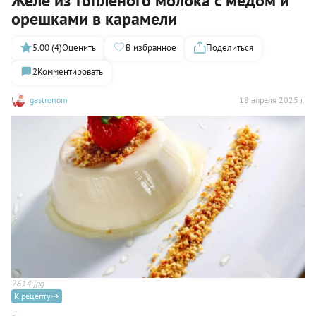
Желе из топленого молока с медом и
орешками в карамели
5.00 (4)
Оценить
В избранное
Поделиться
2
Комментировать
gastronom
18 апреля 2025 г.
2614.jpg
К рецепту