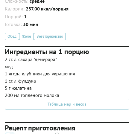
Сложность:
средне
Калории:
237.00 ккал/порция
Порций:
1
Готовка:
30 мин
Обед
Желе
Вегетарианство
Ингредиенты на 1 порцию
2 ст. л. сахара "демерара"
мед
1 ягода клубники для украшения
1 ст. л. фундука
5 г желатина
200 мл топленого молока
Таблица мер и весов
Рецепт приготовления