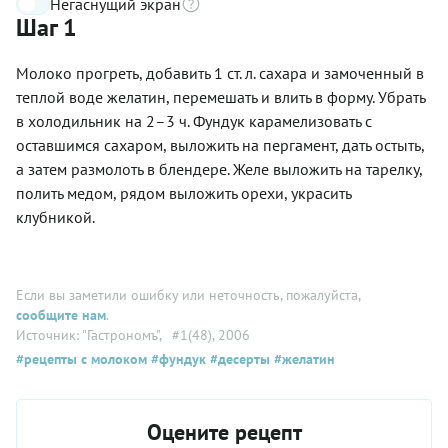
Негаснущий экран
Шаг 1
Молоко прогреть, добавить 1 ст. л. сахара и замоченный в
теплой воде желатин, перемешать и влить в форму. Убрать
в холодильник на 2–3 ч. Фундук карамелизовать с
оставшимся сахаром, выложить на пергамент, дать остыть,
а затем размолоть в блендере. Желе выложить на тарелку,
полить медом, рядом выложить орехи, украсить
клубникой.
Если вы заметили ошибку или неточность, пожалуйста,
сообщите нам
.
Источник: "Гастрономъ"
, #1(48), 2006
#рецепты с молоком
#фундук
#десерты
#желатин
Оцените рецепт