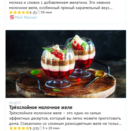
молока и сливок с добавлением желатина. Это нежное
молочное желе, особенный пряный карамельный вкус
30 мин
которому в нашем рецепте придает топленое молоко,
5
(3)
Мой Магнит
корица и ванильный сахар в составе, а за яркий акцент
отвечает быстрое варенье из замороженной брусники с
можжевельником, апельсиновой цедрой и небольшим
количеством коньяка. Готовятся все составляющие десерта
очень быстро, но запаситесь временем и терпением –
несколько часов понадобится, чтобы десерт застыл в
холодильнике.
РЕЦЕПТ
Трёхслойное молочное желе
Трёхслойное молочное желе – это один из самых
эффектных десертов, который вы легко можете приготовить
дома. Стаканчики со слоеным разноцветным желе не только
3 ч 20 мин
украсят любое торжество, но и поднимут ваш кулинарный
5
(10)