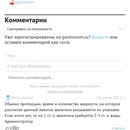
gastronom
рейтинг в кругу друзей! Десерт прекрасен не только
интересным видом и великолепным вкусом. Но еще и тем,
что в нем очень мало калорий. А значит, его могут позволить
Комментарии
себе даже приверженцы ПП. Это сладкое не отразится на
талии! Рецепт желе очень простой, а фото каждого шага
поможет вам понять последовательность действий. В списке
Сортировать по популярности
ингредиентов – самые доступные продукты, а технология
Уже зарегистрированны на gastronom.ru?
Войдите
или
приготовления элементарна. Единственная сложность,
оставьте комментарий как гость
которая вас ожидает – терпеливо ждать, пока слои желе
застывают в холодильнике!
Ваши данные защищены Yandex SmartCaptcha
Условия использования
Гость (гость)
16 июля 2011 г.
Обычно пропорции, время и количество жидкости, на которое
рассчитан данный пакетик желатина указываются на упаковке.
Если этого нет, то на 1 ст. л. желатина требуется 2-3 ст. л. воды.
Администратор
0
0
Ответить