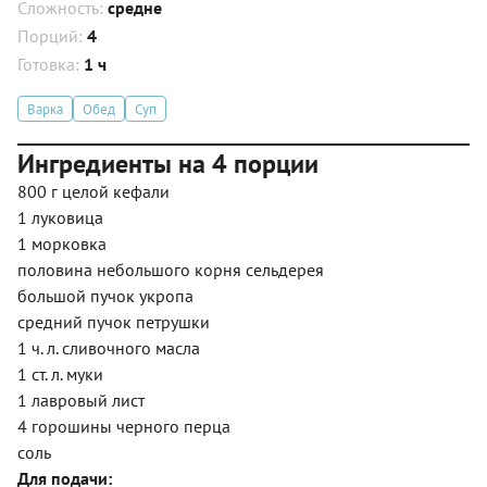
Сложность:
средне
Порций:
4
Готовка:
1 ч
Варка
Обед
Суп
Ингредиенты на 4 порции
800 г целой кефали
1 луковица
1 морковка
половина небольшого корня сельдерея
большой пучок укропа
средний пучок петрушки
1 ч. л. сливочного масла
1 ст. л. муки
1 лавровый лист
4 горошины черного перца
соль
Для подачи: