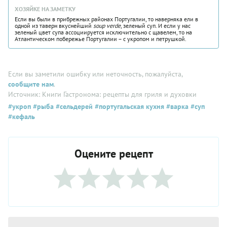
ХОЗЯЙКЕ НА ЗАМЕТКУ
Если вы были в прибрежных районах Португалии, то наверняка ели в
одной из таверн вкуснейший
soup verde
, зеленый суп. И если у нас
зеленый цвет супа ассоциируется исключительно с щавелем, то на
Атлантическом побережье Португалии – с укропом и петрушкой.
Если вы заметили ошибку или неточность, пожалуйста,
сообщите нам
.
Источник: Книги Гастронома: рецепты для гриля и духовки
#укроп
#рыба
#сельдерей
#португальская кухня
#варка
#суп
#кефаль
Оцените рецепт