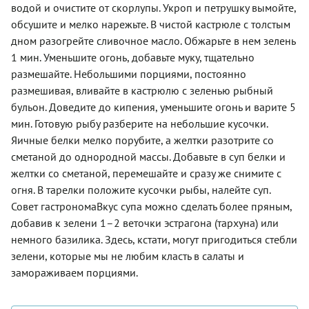
водой и очистите от скорлупы. Укроп и петрушку вымойте,
обсушите и мелко нарежьте. В чистой кастрюле с толстым
дном разогрейте сливочное масло. Обжарьте в нем зелень
1 мин. Уменьшите огонь, добавьте муку, тщательно
размешайте. Небольшими порциями, постоянно
размешивая, вливайте в кастрюлю с зеленью рыбный
бульон. Доведите до кипения, уменьшите огонь и варите 5
мин. Готовую рыбу разберите на небольшие кусочки.
Яичные белки мелко порубите, а желтки разотрите со
сметаной до однородной массы. Добавьте в суп белки и
желтки со сметаной, перемешайте и сразу же снимите с
огня. В тарелки положите кусочки рыбы, налейте суп.
Совет гастрономаВкус супа можно сделать более пряным,
добавив к зелени 1–2 веточки эстрагона (тархуна) или
немного базилика. Здесь, кстати, могут пригодиться стебли
зелени, которые мы не любим класть в салаты и
замораживаем порциями.