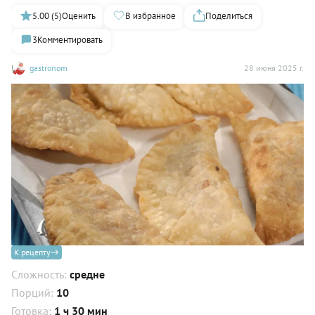
5.00 (5)
Оценить
В избранное
Поделиться
3
Комментировать
gastronom
28 июня 2025 г.
К рецепту
Сложность:
средне
Порций:
10
Готовка:
1 ч 30 мин