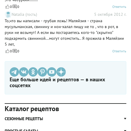
0
0
Ответить
Natalia (гость)
5 октября 2012 г.
То,что вы написали - грубая ложь! Маляйзия - страна
мусульманская, свинину и нон-халал пищу не то , что в рот, в
руки не возьмут! А если вы постараетесь кого-то "скрытно"
подкармить свининой...могут отомстить.. Я прожила в Маляйзии
5 лет,
0
0
Ответить
Еще больше идей и рецептов — в наших
соцсетях
Каталог рецептов
СЕЗОННЫЕ РЕЦЕПТЫ
Рецепты из капусты