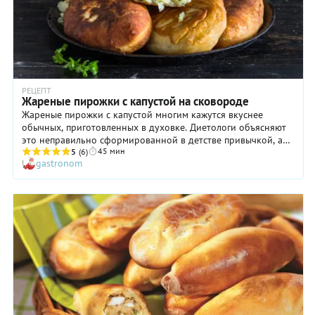
РЕЦЕПТ
Жареные пирожки с капустой на сковороде
Жареные пирожки с капустой многим кажутся вкуснее
обычных, приготовленных в духовке. Диетологи объясняют
это неправильно сформированной в детстве привычкой, а
45 мин
обычные люди просто тем, что так вкуснее. Особенно
5
(6)
gastronom
хороши жареные пирожки с капустой, что называется, с пылу
с жару! Некоторые разламывают их и приправляют хорошей
густой сметаной. Получается, конечно, слишком жирно, но
необыкновенно вкусно. В конце концов, если очень хочется,
то можно! Можно нарушать правила, хотя бы иногда.
Приготовьте жареные пирожки с капустой по нашему
рецепту: устройте настоящий праздник себе и близким!