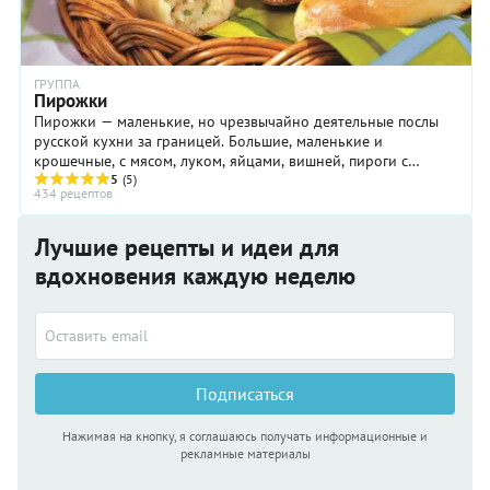
ГРУППА
Пирожки
Пирожки — маленькие, но чрезвычайно деятельные послы
русской кухни за границей. Большие, маленькие и
крошечные, с мясом, луком, яйцами, вишней, пироги с
творогом, пирожки с грибами и пирожочки с курагой.
5
(5)
434 рецептов
Рецептов пирожков в России имеется многие тысячи, и
нельзя сказать, какой лучше. Впрочем, пирожки — это такое
дело, что все хороши, а вкуснее тот, что бабушка испекла.
Лучшие рецепты и идеи для
Ну, или мама.
вдохновения каждую неделю
Подписаться
Нажимая на кнопку, я соглашаюсь получать информационные и
рекламные материалы