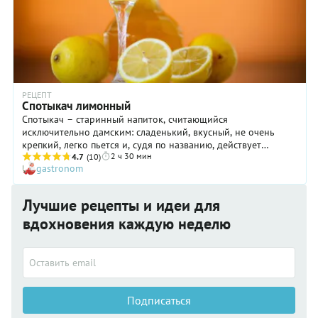
РЕЦЕПТ
Спотыкач лимонный
Спотыкач – старинный напиток, считающийся
исключительно дамским: сладенький, вкусный, не очень
крепкий, легко пьется и, судя по названию, действует
2 ч 30 мин
безобидно, но наверняка. Что еще нужно даме, чтобы
4.7
(10)
gastronom
прекрасно провести время в хорошей компании за
новогодним столом?
Лучшие рецепты и идеи для
вдохновения каждую неделю
Подписаться