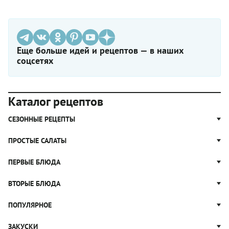
Еще больше идей и рецептов — в наших
соцсетях
Каталог рецептов
СЕЗОННЫЕ РЕЦЕПТЫ
Рецепты из капусты
ПРОСТЫЕ САЛАТЫ
Блюда с картошкой
Простые салаты
ПЕРВЫЕ БЛЮДА
Рецепты с грибами
Салат Оливье
Яблочные пироги
Щи
ВТОРЫЕ БЛЮДА
Салат Цезарь
Рецепты с клюквой
Борщ
Салат Нисуаз
Котлеты
ПОПУЛЯРНОЕ
Блюда из тыквы
Рассольник
Салат Мимоза
Плов
Гороховый суп
Пицца
ЗАКУСКИ