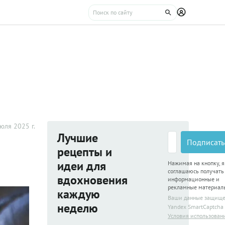
юля 2025 г.
Лучшие
Подписать
рецепты и
идеи для
Нажимая на кнопку, я
соглашаюсь получать
вдохновения
информационные и
рекламные материал
каждую
Ваши данные защищ
неделю
Yandex SmartCaptcha
Условия использован