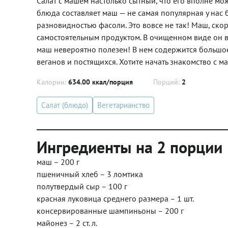
Салат с машем настолько сытный, что его вполне мож
блюда составляет маш — не самая популярная у нас
разновидностью фасоли. Это вовсе не так! Маш, скор
самостоятельным продуктом. В очищенном виде он вар
маш невероятно полезен! В нем содержится большое
веганов и постящихся. Хотите начать знакомство с 
Калории:
634.00 ккал/порция
Порций:
2
Салат (блюдо)
Вегетарианство
Ингредиенты на 2 порции
маш – 200 г
пшеничный хлеб – 3 ломтика
полутвердый сыр – 100 г
красная луковица среднего размера – 1 шт.
консервированные шампиньоны – 200 г
майонез – 2 ст. л.