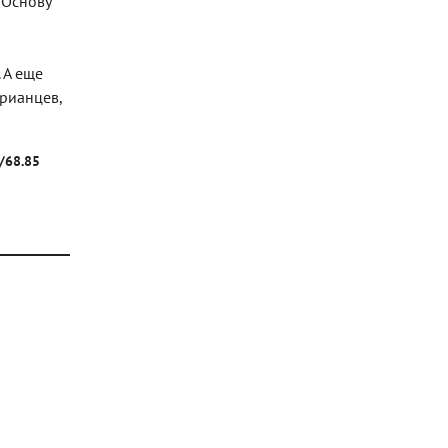
 Основу
 А еще
арианцев,
г/68.85