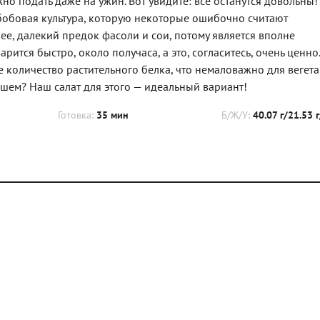
но подать даже на ужин. Вот увидите: все останутся довольны!
 бобовая культура, которую некоторые ошибочно считают
ее, далекий предок фасоли и сои, потому является вполне
ится быстро, около получаса, а это, согласитесь, очень ценно.
 количество растительного белка, что немаловажно для вегет
машем? Наш салат для этого — идеальный вариант!
Готовка:
35 мин
Б/Ж/У:
40.07 г/21.53 