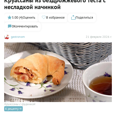
Круассаны из бездрожжевого теста с
несладкой начинкой
5.00 (4)
Оценить
В избранное
Поделиться
0
Комментировать
gastronom
21 февраля 2026 г.
Круассаны с грудинкой
К рецепту