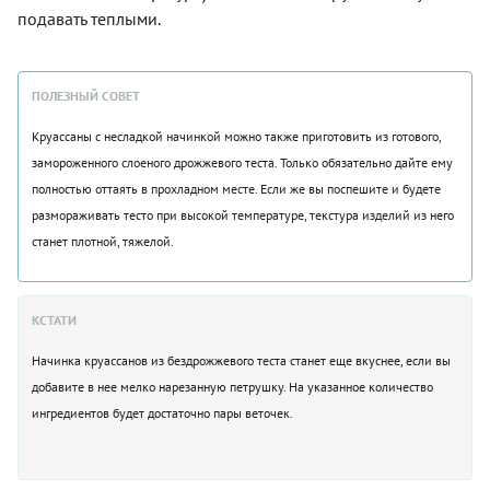
подавать теплыми.
ПОЛЕЗНЫЙ СОВЕТ
Круассаны с несладкой начинкой можно также приготовить из готового,
замороженного слоеного дрожжевого теста. Только обязательно дайте ему
полностью оттаять в прохладном месте. Если же вы поспешите и будете
размораживать тесто при высокой температуре, текстура изделий из него
станет плотной, тяжелой.
КСТАТИ
Начинка круассанов из бездрожжевого теста станет еще вкуснее, если вы
добавите в нее мелко нарезанную петрушку. На указанное количество
ингредиентов будет достаточно пары веточек.