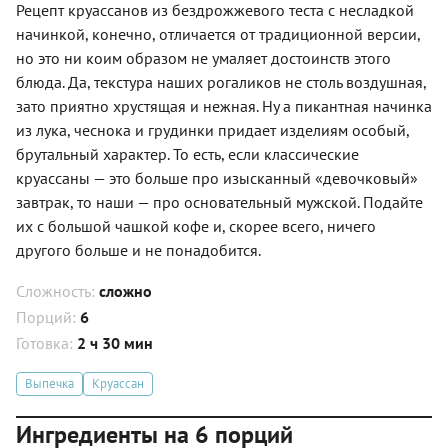
Рецепт круассанов из бездрожжевого теста с несладкой
начинкой, конечно, отличается от традиционной версии,
но это ни коим образом не умаляет достоинств этого
блюда. Да, текстура наших рогаликов не столь воздушная,
зато приятно хрустящая и нежная. Ну а пикантная начинка
из лука, чеснока и грудинки придает изделиям особый,
брутальный характер. То есть, если классические
круассаны — это больше про изысканный «девочковый»
завтрак, то наши — про основательный мужской. Подайте
их с большой чашкой кофе и, скорее всего, ничего
другого больше и не понадобится.
Сложность:
сложно
Порций:
6
Готовка:
2 ч 30 мин
Выпечка
Круассан
Ингредиенты на 6 порций