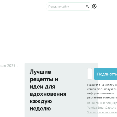
юля 2025 г.
Лучшие
Подписать
рецепты и
идеи для
Нажимая на кнопку, я
соглашаюсь получать
вдохновения
информационные и
рекламные материал
каждую
Ваши данные защищ
неделю
Yandex SmartCaptcha
Условия использован