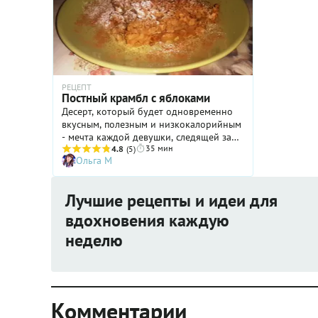
РЕЦЕПТ
Постный крамбл с яблоками
Десерт, который будет одновременно
вкусным, полезным и низкокалорийным
- мечта каждой девушки, следящей за
35 мин
своей фигурой. А во время Великого
4.8
(5)
Ольга М
поста это блюдо скрасит нехитрую
трапезу и привнесет нотки медово-
яблочного аромата...
Лучшие рецепты и идеи для
вдохновения каждую
неделю
Комментарии