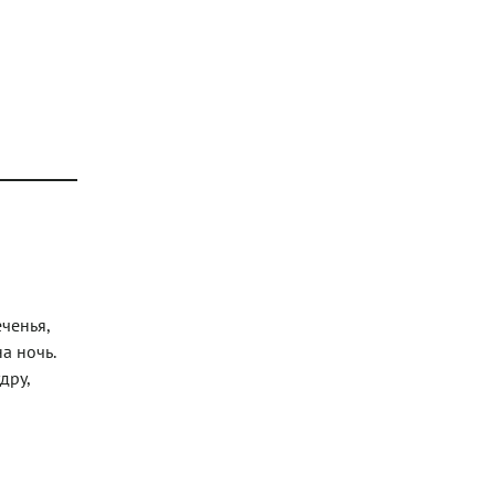
еченья,
а ночь.
дру,