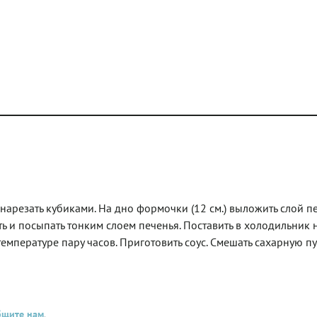
нарезать кубиками. На дно формочки (12 см.) выложить слой п
ать и посыпать тонким слоем печенья. Поставить в холодильник н
емпературе пару часов. Приготовить соус. Смешать сахарную пу
бщите нам
.