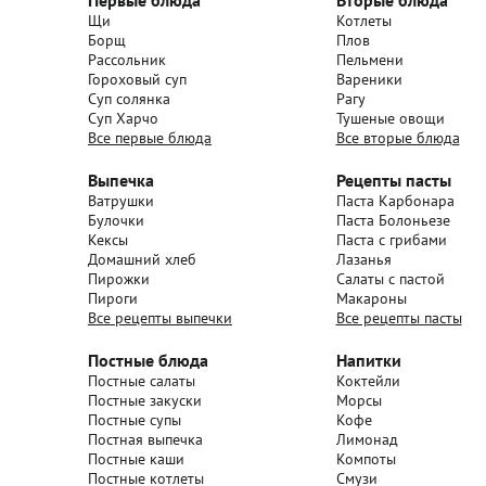
Первые блюда
Вторые блюда
Щи
Котлеты
Борщ
Плов
Рассольник
Пельмени
Гороховый суп
Вареники
Суп солянка
Рагу
Суп Харчо
Тушеные овощи
Все первые блюда
Все вторые блюда
Выпечка
Рецепты пасты
Ватрушки
Паста Карбонара
Булочки
Паста Болоньезе
Кексы
Паста с грибами
Домашний хлеб
Лазанья
Пирожки
Салаты с пастой
Пироги
Макароны
Все рецепты выпечки
Все рецепты пасты
Постные блюда
Напитки
Постные салаты
Коктейли
Постные закуски
Морсы
Постные супы
Кофе
Постная выпечка
Лимонад
Постные каши
Компоты
Постные котлеты
Смузи