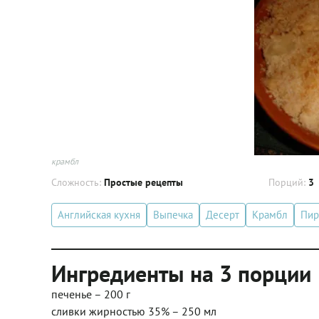
крамбл
Сложность:
Простые рецепты
Порций:
3
Английская кухня
Выпечка
Десерт
Крамбл
Пир
Ингредиенты на 3 порции
печенье – 200 г
сливки жирностью 35% – 250 мл