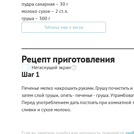
пудра сахарная – 30 г
молоко сухое – 2 ст. л.
груша – 300 г
Таблица мер и весов
Рецепт приготовления
Негаснущий экран
Шаг 1
Печенье мелко накрошить руками. Грушу почистить и 
затем слой груши, опять - печенье - груша. Утрамбов
Перед употреблением дать постоять при комнатной т
сливки и сухое молоко.
Если вы заметили ошибку или неточность, пожалуйста,
соо