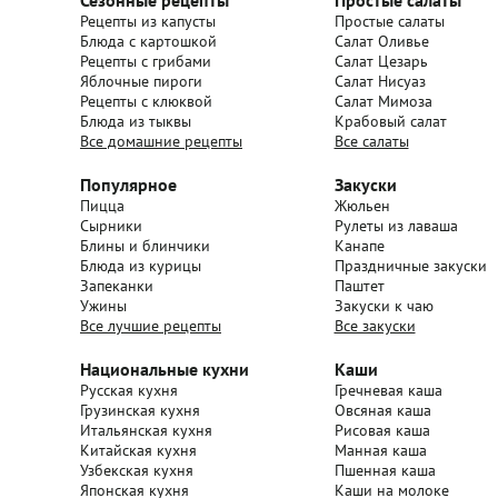
Сезонные рецепты
Простые салаты
Рецепты из капусты
Простые салаты
Блюда с картошкой
Салат Оливье
Рецепты с грибами
Салат Цезарь
Яблочные пироги
Салат Нисуаз
Рецепты с клюквой
Салат Мимоза
Блюда из тыквы
Крабовый салат
Все домашние рецепты
Все салаты
Популярное
Закуски
Пицца
Жюльен
Сырники
Рулеты из лаваша
Блины и блинчики
Канапе
Блюда из курицы
Праздничные закуски
Запеканки
Паштет
Ужины
Закуски к чаю
Все лучшие рецепты
Все закуски
Национальные кухни
Каши
Русская кухня
Гречневая каша
Грузинская кухня
Овсяная каша
Итальянская кухня
Рисовая каша
Китайская кухня
Манная каша
Узбекская кухня
Пшенная каша
Японская кухня
Каши на молоке