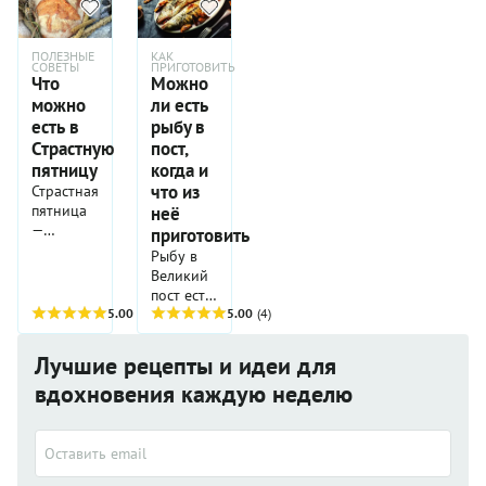
ПОЛЕЗНЫЕ
КАК
СОВЕТЫ
ПРИГОТОВИТЬ
Что
Можно
можно
ли есть
есть в
рыбу в
Страстную
пост,
пятницу
когда и
что из
Страстная
пятница
неё
—
приготовить
особенный
Рыбу в
день для
Великий
всех
пост есть
верующих.
5.00
(4)
можно,
5.00
(4)
В
но
православной
только 2
Лучшие рецепты и идеи для
традиции
раза — на
это
вдохновения каждую неделю
Благовещение
время
и на
полного
Вербное
воздержания
воскресенье.
либо
А рыбную
максимально