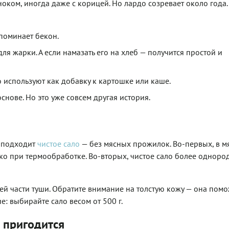
оком, иногда даже с корицей. Но лардо созревает около года.
апоминает бекон.
я жарки. А если намазать его на хлеб — получится простой и
 используют как добавку к картошке или каше.
снове. Но это уже совсем другая история.
о подходит
чистое сало
— без мясных прожилок. Во-первых, в м
ко при термообработке. Во-вторых, чистое сало более одноро
ей части туши. Обратите внимание на толстую кожу — она помо
е: выбирайте сало весом от 500 г.
о пригодится