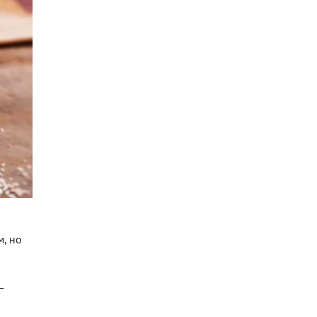
м, но
—