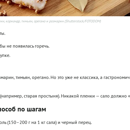
ин, кориандр, тимьян, орегано и розмарин (Shutterstock/FOTODOM)
ты.
бы не появилась горечь.
упке.
арин, тимьян, орегано. Но это уже не классика, а гастрономи
(например, старая простыня). Никакой пленки — сало должно 
пособ по шагам
оль (150–200 г на 1 кг сала) и черный перец.