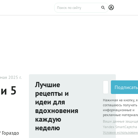
мая 2025 г.
Лучшие
 и 5
Подписать
рецепты и
идеи для
Нажимая на кнопку, я
соглашаюсь получать
вдохновения
информационные и
рекламные материал
каждую
Ваши данные защищ
неделю
Yandex SmartCaptcha
? Гораздо
Условия использован