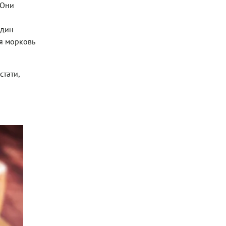
 Они
один
я морковь
стати,