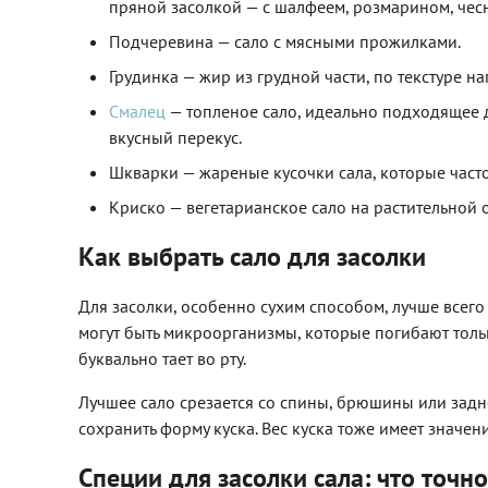
пряной засолкой — с шалфеем, розмарином, чесн
Подчеревина — сало с мясными прожилками.
Грудинка — жир из грудной части, по текстуре н
Смалец
— топленое сало, идеально подходящее дл
вкусный перекус.
Шкварки — жареные кусочки сала, которые часто
Криско — вегетарианское сало на растительной о
Как выбрать сало для засолки
Для засолки, особенно сухим способом, лучше всег
могут быть микроорганизмы, которые погибают толь
буквально тает во рту.
Лучшее сало срезается со спины, брюшины или задн
сохранить форму куска. Вес куска тоже имеет значени
Специи для засолки сала: что точн