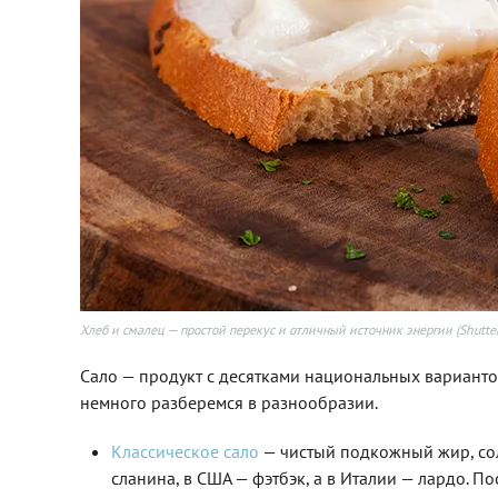
Хлеб и смалец — простой перекус и отличный источник энергии (Shutt
Сало — продукт с десятками национальных вариантов.
немного разберемся в разнообразии.
Классическое сало
— чистый подкожный жир, со
сланина, в США — фэтбэк, а в Италии — лардо. 