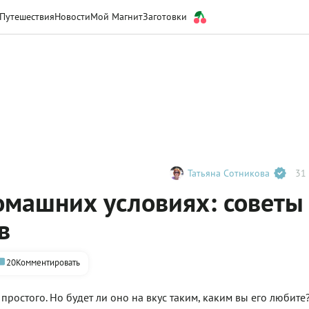
Путешествия
Новости
Мой Магнит
Заготовки
Татьяна Сотникова
31 
домашних условиях: советы
в
20
Комментировать
простого. Но будет ли оно на вкус таким, каким вы его любите