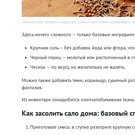
Помимо соли, чеснока и перца для засолки сала можно использовать тм
Здесь ничего сложного — только базовые ингредиен
Крупная соль — без добавок йода или фтора, что
Черный перец — молотый или растолченный в ст
Чеснок — по вкусу, но желательно не жалеть.
Можно также добавить тмин, кориандр, сушеный розм
фантазия.
Из инвентаря понадобится хлопчатобумажная ткань 
Как засолить сало дома: базовый с
Приготовьте смесь: в ступке разотрите крупную с