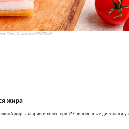
птов
(Фото: Shutterstock/FOTODOM)
ься жира
сплошной жир, калории и холестерин? Современные диетологи у