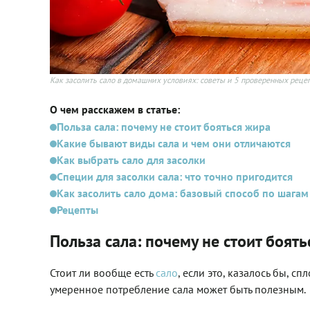
Как засолить сало в домашних условиях: советы и 5 проверенных реце
О чем расскажем в статье:
Польза сала: почему не стоит бояться жира
Какие бывают виды сала и чем они отличаются
Как выбрать сало для засолки
Специи для засолки сала: что точно пригодится
Как засолить сало дома: базовый способ по шагам
Рецепты
Польза сала: почему не стоит боят
Стоит ли вообще есть
сало
, если это, казалось бы, 
умеренное потребление сала может быть полезным.