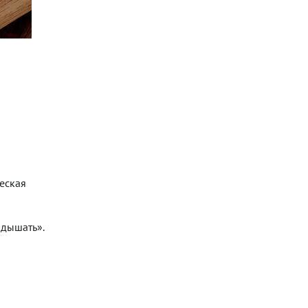
ческая
«дышать».