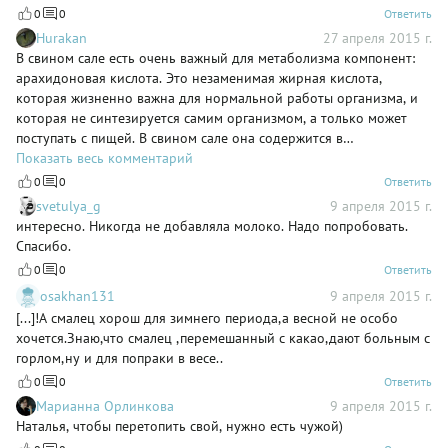
0
0
Ответить
Hurakan
27 апреля 2015 г.
В свином сале есть очень важный для метаболизма компонент:
арахидоновая кислота. Это незаменимая жирная кислота,
которая жизненно важна для нормальной работы организма, и
которая не синтезируется самим организмом, а только может
поступать с пищей. В свином сале она содержится в
значительных количествах (до 2%) по сравнению с другими
Показать весь комментарий
продуктами. Так что, когда до поросячьего визга хочется сала, не
0
0
Ответить
надо наступать себе на горло. Хотя... во всей этой сосисочно-
svetulya_g
9 апреля 2015 г.
колбасной вакханалии столько свиного сала!
интересно. Никогда не добавляла молоко. Надо попробовать.
Спасибо.
0
0
Ответить
osakhan131
9 апреля 2015 г.
[...]!А смалец хорош для зимнего периода,а весной не особо
хочется.Знаю,что смалец ,перемешанный с какао,дают больным с
горлом,ну и для попраки в весе..
0
0
Ответить
Марианна Орлинкова
9 апреля 2015 г.
Наталья, чтобы перетопить свой, нужно есть чужой)