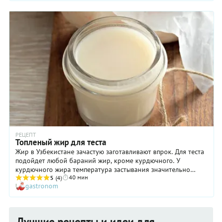
РЕЦЕПТ
Топленый жир для теста
Жир в Узбекистане зачастую заготавливают впрок. Для теста
подойдет любой бараний жир, кроме курдючного. У
курдючного жира температура застывания значительно
40 мин
ниже, и тесто с ним будет рыхлым. Помните о технике
5
(4)
gastronom
безопасности при работе с раскаленным жиром. Его
температура очень высока. Шумовка, половник и миски,
которые вы используете, должны быть абсолютно сухими.
Лучшие рецепты и идеи для