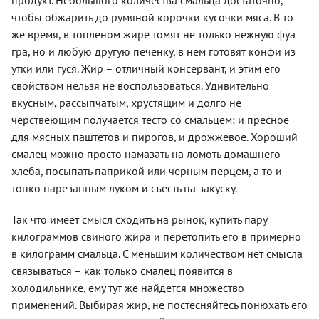
продукт. Небольшого количества смальца достаточно,
чтобы обжарить до румяной корочки кусочки мяса. В то
же время, в топленом жире томят не только нежную фуа
гра, но и любую другую печенку, в нем готовят конфи из
утки или гуся. Жир – отличный консервант, и этим его
свойством нельзя не воспользоваться. Удивительно
вкусным, рассыпчатым, хрустящим и долго не
черствеющим получается тесто со смальцем: и пресное
для мясных паштетов и пирогов, и дрожжевое. Хороший
смалец можно просто намазать на ломоть домашнего
хлеба, посыпать паприкой или черным перцем, а то и
тонко нарезанным луком и съесть на закуску.
Так что имеет смысл сходить на рынок, купить пару
килограммов свиного жира и перетопить его в примерно
в килограмм смальца. С меньшим количеством нет смысла
связываться – как только смалец появится в
холодильнике, ему тут же найдется множество
применений. Выбирая жир, не постесняйтесь понюхать его