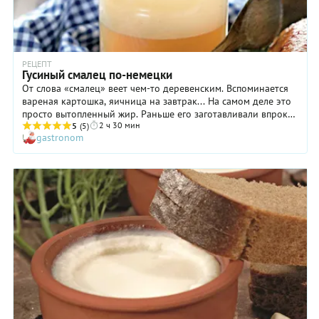
РЕЦЕПТ
Гусиный смалец по-немецки
От слова «смалец» веет чем-то деревенским. Вспоминается
вареная картошка, яичница на завтрак... На самом деле это
просто вытопленный жир. Раньше его заготавливали впрок
2 ч 30 мин
по осени, когда били птицу. А теперь готовят все больше для
5
(5)
gastronom
того, чтобы потом на хлеб намазывать...