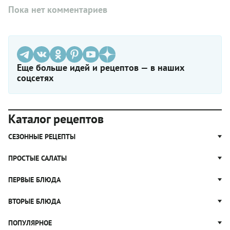
Пока нет комментариев
Еще больше идей и рецептов — в наших
соцсетях
Каталог рецептов
СЕЗОННЫЕ РЕЦЕПТЫ
Рецепты из капусты
ПРОСТЫЕ САЛАТЫ
Блюда с картошкой
Простые салаты
ПЕРВЫЕ БЛЮДА
Рецепты с грибами
Салат Оливье
Яблочные пироги
Щи
ВТОРЫЕ БЛЮДА
Салат Цезарь
Рецепты с клюквой
Борщ
Салат Нисуаз
Котлеты
ПОПУЛЯРНОЕ
Блюда из тыквы
Рассольник