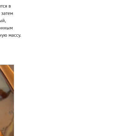
тся в
 затем
ый,
монным
ую массу.