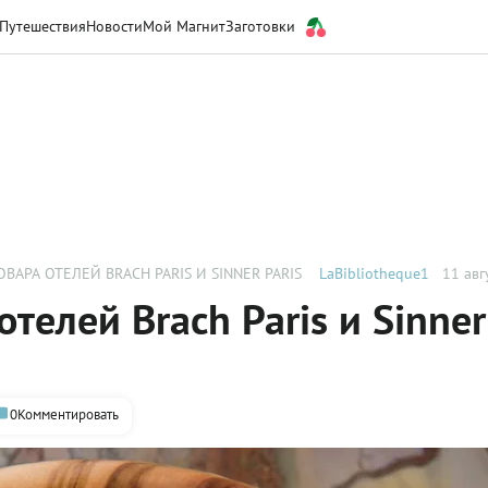
Путешествия
Новости
Мой Магнит
Заготовки
ВАРА ОТЕЛЕЙ BRACH PARIS И SINNER PARIS
LaBibliotheque1
11 авг
телей Brach Paris и Sinner
0
Комментировать