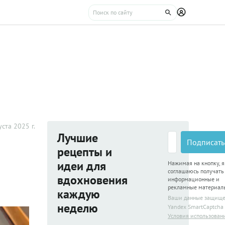
уста 2025 г.
Лучшие
Подписать
рецепты и
идеи для
Нажимая на кнопку, я
соглашаюсь получать
вдохновения
информационные и
рекламные материал
каждую
Ваши данные защищ
неделю
Yandex SmartCaptcha
Условия использован