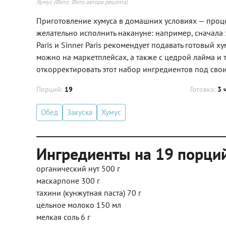
Хумус
(Фото: Фото автора рецепта)
Приготовление хумуса в домашних условиях — проце
желательно исполнить накануне: например, сначала з
Paris и Sinner Paris рекомендует подавать готовый 
можно на маркетплейсах, а также с цедрой лайма и т
откорректировать этот набор ингредиентов под сво
Порций:
19
Готовка:
3 
Обед
Закуска
Хумус
Ингредиенты на 19 порци
органический нут 500 г
маскарпоне 300 г
тахини (кунжутная паста) 70 г
цельное молоко 150 мл
мелкая соль 6 г