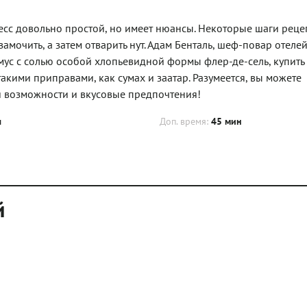
сс довольно простой, но имеет нюансы. Некоторые шаги реце
амочить, а затем отварить нут. Адам Бенталь, шеф-повар отелей
хумус с солью особой хлопьевидной формы флер-де-сель, купит
акими приправами, как сумах и заатар. Разумеется, вы можете
и возможности и вкусовые предпочтения!
ч
Доп. время:
45 мин
й