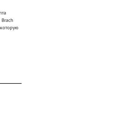
пта
 Brach
ь которую