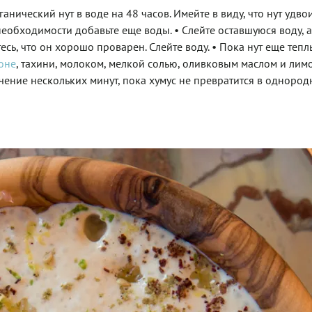
анический нут в воде на 48 часов. Имейте в виду, что нут удвои
еобходимости добавьте еще воды. • Слейте оставшуюся воду, а
есь, что он хорошо проварен. Слейте воду. • Пока нут еще тепл
оне
, тахини, молоком, мелкой солью, оливковым маслом и ли
чение нескольких минут, пока хумус не превратится в однородн